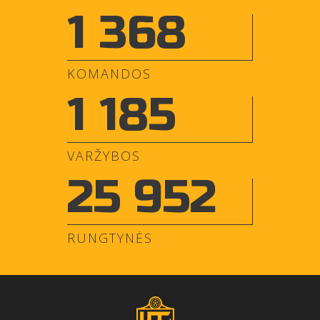
1 368
KOMANDOS
1 185
VARŽYBOS
25 952
RUNGTYNĖS