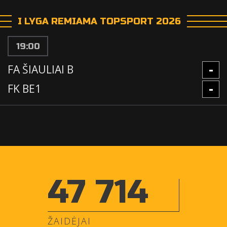
I LYGA REMIAMA TOPSPORT 2026
19:00
-
FA ŠIAULIAI B
-
FK BE1
47 714
ŽAIDĖJAI