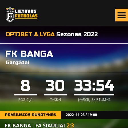
OPTIBET A LYGA
Sezonas 2022
FK BANGA
Gargždai
8
30
33:54
POZICIJA
TAŠKAI
ĮVARČIŲ SKIRTUMAS
2022-11-23 / 19:00
PRAĖJUSIOS RUNGTYNĖS
2
:
3
FK BANGA : FA ŠIAULIAI