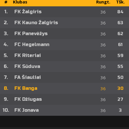
#
Klubas
Rungt.
Tšk.
1.
FK Žalgiris
36
84
2.
FK Kauno Žalgiris
36
63
3.
FK Panevėžys
36
62
4.
FC Hegelmann
36
61
5.
FK Riteriai
36
59
6.
FK Sūduva
36
55
7.
FA Šiauliai
36
50
8.
FK Banga
36
30
9.
FK Džiugas
36
27
10.
FK Jonava
36
3