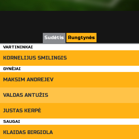
Sudėtis
Rungtynės
VARTININKAI
KORNELIJUS SMILINGIS
GYNĖJAI
MAKSIM ANDREJEV
VALDAS ANTUŽIS
JUSTAS KERPĖ
SAUGAI
KLAIDAS BIRGIOLA