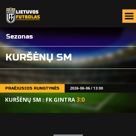
Sezonas
KURŠĖNŲ SM
2026-06-06 / 13:00
PRAĖJUSIOS RUNGTYNĖS
3
:
0
KURŠĖNŲ SM : FK GINTRA