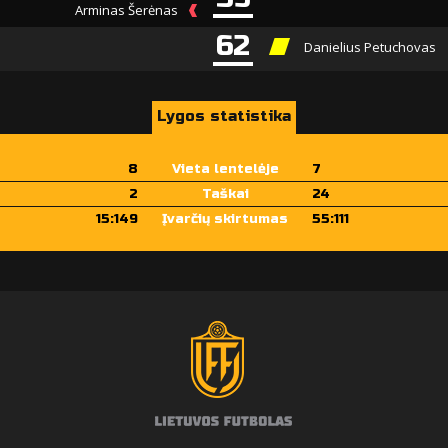
Arminas Šerėnas
62
Danielius Petuchovas
Lygos statistika
8
Vieta lentelėje
7
2
Taškai
24
15:149
Įvarčių skirtumas
55:111