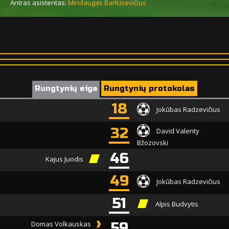
Antras asistentas:
Mindaugas Bartusevičius
Rungtynių eiga
Rungtynių protokolas
18
Jokūbas Radzevičius
32
David Valenty
Bžozovski
46
Kajus Juodis
49
Jokūbas Radzevičius
51
Alpis Budvytis
Domas Volkauskas
59