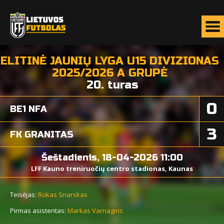
ELITINĖ JAUNIŲ LYGA U15 DIVIZIONAS
2025/2026 A GRUPĖ
20. turas
0
BE1 NFA
3
FK GRANITAS
Šeštadienis, 18-04-2026 11:00
LFF Kauno treniruočių centro stadionas, Kaunas
Teisėjas:
Rokas Snarskas
Pirmas asistentas:
Markas Varnagiris