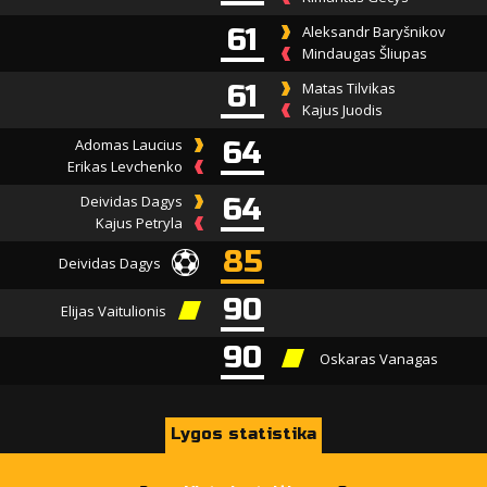
61
Aleksandr Baryšnikov
Mindaugas Šliupas
61
Matas Tilvikas
Kajus Juodis
Adomas Laucius
64
Erikas Levchenko
Deividas Dagys
64
Kajus Petryla
85
Deividas Dagys
90
Elijas Vaitulionis
90
Oskaras Vanagas
Lygos statistika