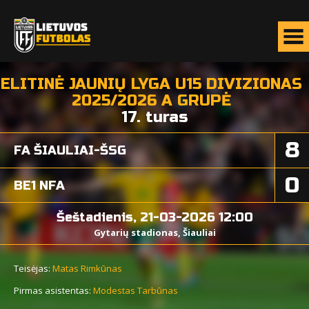
ELITINĖ JAUNIŲ LYGA U15 DIVIZIONAS
2025/2026 A GRUPĖ
17. turas
8
FA ŠIAULIAI-ŠSG
0
BE1 NFA
Šeštadienis, 21-03-2026 12:00
Gytarių stadionas, Šiauliai
Teisėjas:
Matas Rimkūnas
Pirmas asistentas:
Modestas Tarbūnas