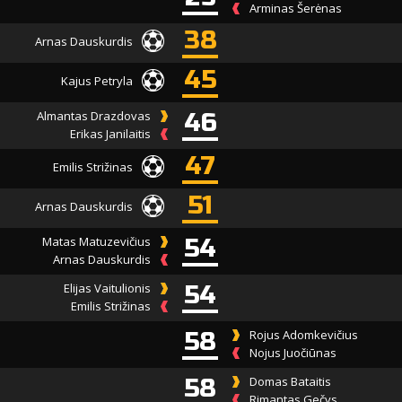
Arminas Šerėnas
38
Arnas Dauskurdis
45
Kajus Petryla
Almantas Drazdovas
46
Erikas Janilaitis
47
Emilis Strižinas
51
Arnas Dauskurdis
Matas Matuzevičius
54
Arnas Dauskurdis
Elijas Vaitulionis
54
Emilis Strižinas
58
Rojus Adomkevičius
Nojus Juočiūnas
58
Domas Bataitis
Rimantas Gečys