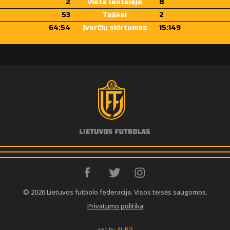
2
Vieta lentelėje
8
53
Taškai
2
64:54
Įvarčių skirtumas
15:149
© 2026 Lietuvos futbolo federacija. Visos teisės saugomos.
Privatumo politika
web by:
AURIS