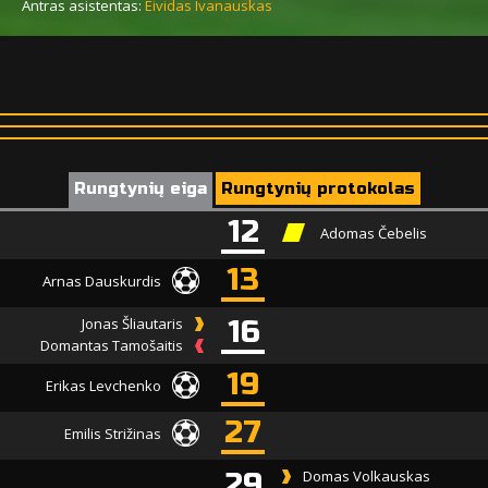
Antras asistentas:
Eividas Ivanauskas
Rungtynių eiga
Rungtynių protokolas
12
Adomas Čebelis
13
Arnas Dauskurdis
Jonas Šliautaris
16
Domantas Tamošaitis
19
Erikas Levchenko
27
Emilis Strižinas
29
Domas Volkauskas