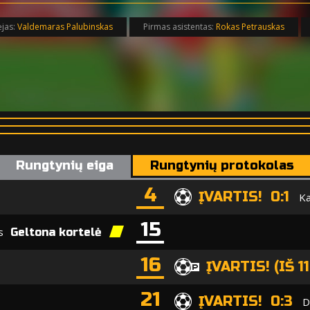
ėjas:
Valdemaras Palubinskas
Pirmas asistentas:
Rokas Petrauskas
Rungtynių eiga
Rungtynių protokolas
4
ĮVARTIS! 0:1
Ka
15
s
Geltona kortelė
16
ĮVARTIS! (IŠ 11
21
ĮVARTIS! 0:3
D