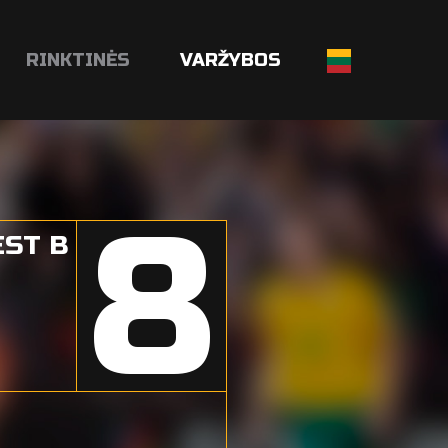
RINKTINĖS
VARŽYBOS
8
EST B