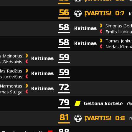
56
ĮVARTIS! 0:7
K
58
Simonas Ged
Keitimas
Emilis Liubin
58
Tomas Jonku
Keitimas
Nedas Klimav
59
 Meinorius
Keitimas
 Girdvainis
59
das Radžius
Keitimas
s Jucevičius
72
Narmontas
Keitimas
imas Stulga
79
Gi
Geltona kortelė
81
ĮVARTIS! 0:8
R