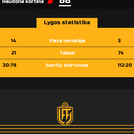
88
Raudona kortelė
Lygos statistika
14
Vieta lentelėje
3
21
Taškai
74
30:79
Įvarčių skirtumas
112:20