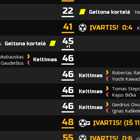
22
Ne
Geltona kortelė
41
ĮVARTIS! 0:4
K
45
s
Geltona kortelė
+1
46
Jokubauskas
Keitimas
 Gaudiešius
46
Robertas Rat
Keitimas
Yoichi Kawac
46
Tomas Stepo
Keitimas
Kajus Bička
46
Giedrius Onu
Keitimas
Ignas Kaškel
48
ĮVARTIS! (IŠ 11
55
ĮVARTIS! 0:6
G