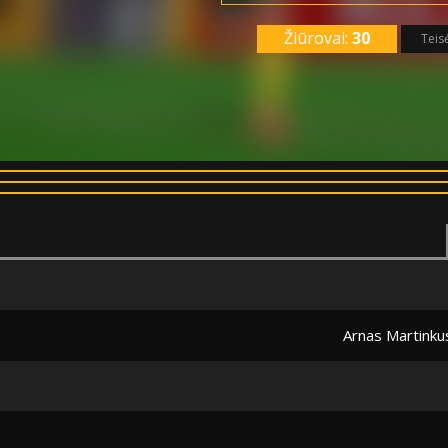
Žiūrovai:
30
Teis
Arnas Martinku