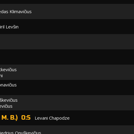
das Klimavičius
iril Levšin
kevičius
hi
navičius
škevičius
evičius
 M. B.) 0:5
Levani Chapodze
iedrius Onuškevičius