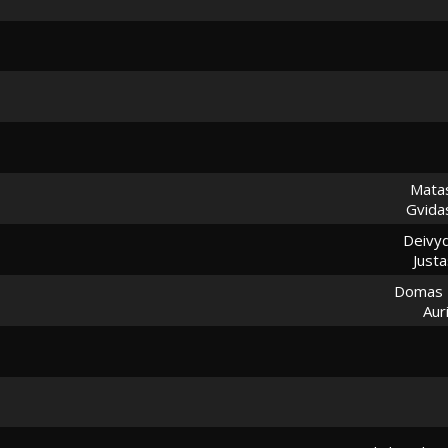
Matas
Gvidas
Deivy
Justa
Domas 
Aur