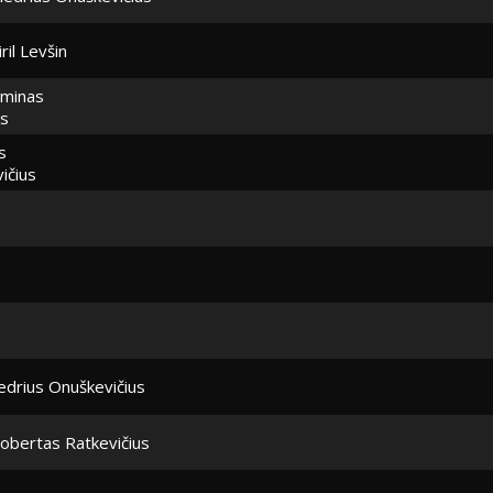
iril Levšin
minas
as
s
ičius
edrius Onuškevičius
obertas Ratkevičius