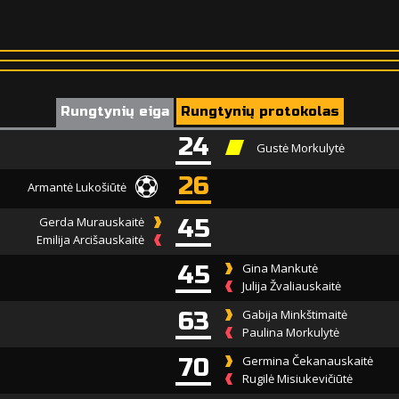
Rungtynių eiga
Rungtynių protokolas
24
Gustė Morkulytė
26
Armantė Lukošiūtė
Gerda Murauskaitė
45
Emilija Arcišauskaitė
45
Gina Mankutė
Julija Žvaliauskaitė
63
Gabija Minkštimaitė
Paulina Morkulytė
70
Germina Čekanauskaitė
Rugilė Misiukevičiūtė