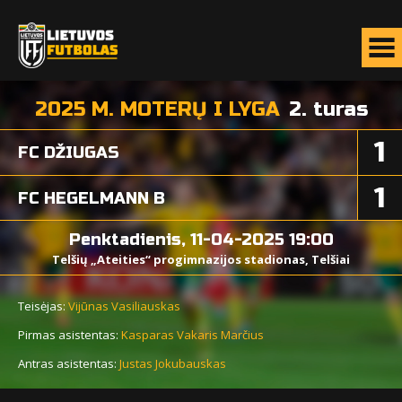
2025 M. MOTERŲ I LYGA
2. turas
1
FC DŽIUGAS
1
FC HEGELMANN B
Penktadienis, 11-04-2025 19:00
Telšių „Ateities“ progimnazijos stadionas, Telšiai
Teisėjas:
Vijūnas Vasiliauskas
Pirmas asistentas:
Kasparas Vakaris Marčius
Antras asistentas:
Justas Jokubauskas