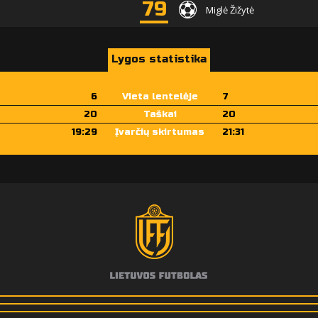
79
Miglė Žižytė
Lygos statistika
6
Vieta lentelėje
7
20
Taškai
20
19:29
Įvarčių skirtumas
21:31