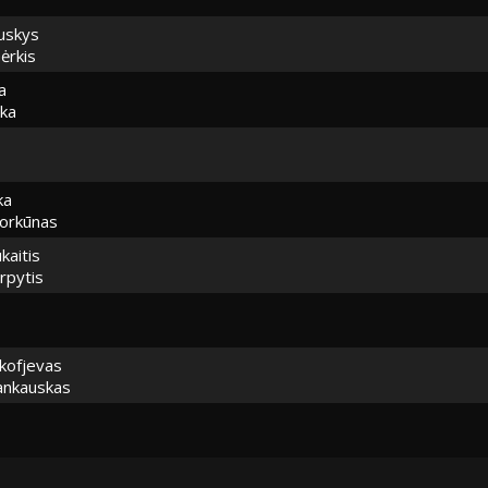
uskys
ėrkis
a
ška
ka
orkūnas
kaitis
rpytis
kofjevas
ankauskas