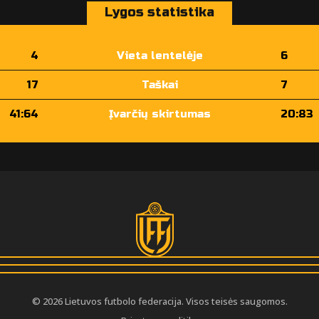
Lygos statistika
4
Vieta lentelėje
6
17
Taškai
7
41:64
Įvarčių skirtumas
20:83
© 2026 Lietuvos futbolo federacija. Visos teisės saugomos.