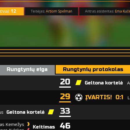
ovai:
12
Teisėjas:
Artiom Spelman
Antras asistentas:
Ema Kuči
Rungtynių eiga
Rungtynių protokolas
20
A
Geltona kortelė
29
ĮVARTIS! 0:1
L
33
us
Geltona kortelė
46
nas Kemežys
Keitimas
gnas Kulokas