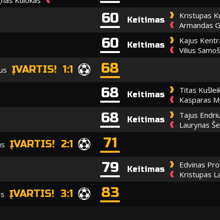
60
Kristupas K
Keitimas
Armandas G
60
Kajus Kentr
Keitimas
Vilius Samo
68
ĮVARTIS! 1:1
ius
68
Titas Kušlei
Keitimas
Kasparas M
68
Tajus Endriu
Keitimas
Laurynas Še
71
ĮVARTIS! 2:1
us
79
Edvinas Pro
Keitimas
Kristupas L
83
ĮVARTIS! 3:1
ys