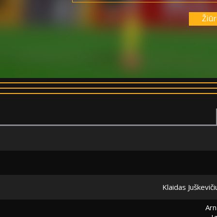
Žiūr
Klaidas Juškeviči
Ar
I