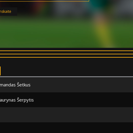
nskaitė
mandas Šetkus
aurynas Šerpytis