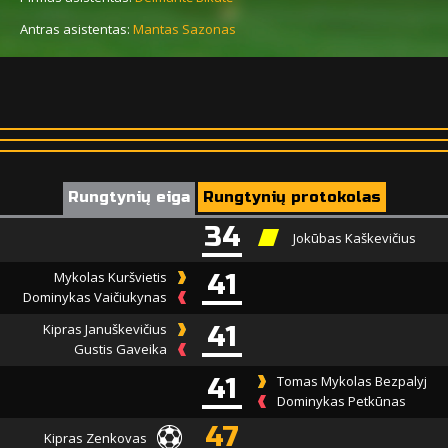
Antras asistentas:
Mantas Sazonas
Rungtynių eiga
Rungtynių protokolas
34
Jokūbas Kaškevičius
Mykolas Kuršvietis
41
Dominykas Vaičiukynas
Kipras Januškevičius
41
Gustis Gaveika
41
Tomas Mykolas Bezpalyj
Dominykas Petkūnas
47
Kipras Zenkovas