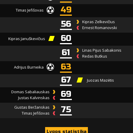
49
Timas Jefišovas
56
Kipras Zelkevičius
Ernest Romanovski
60
Kipras Januškevičius
61
Linas Pijus Sabakonis
Redas Butkus
63
Adrijus Burneika
67
Juozas Mazėtis
Domas Sabaliauskas
69
Justas Kalvinskas
Gustas Beržanskas
75
Timas Jefišovas
Lygos statistika