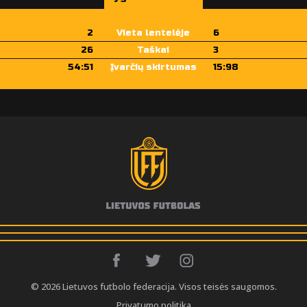
2
Vieta lentelėje
6
26
Taškai
3
54:51
Įvarčių skirtumas
15:98
© 2026 Lietuvos futbolo federacija. Visos teisės saugomos.
Privatumo politika