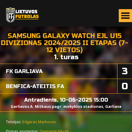
SAMSUNG GALAXY WATCH EJL U15
DIVIZIONAS 2024/2025 II ETAPAS (7-
12 VIETOS)
1. turas
3
FK GARLIAVA
0
BENFICA-ATEITIS FA
Antradienis, 10-06-2025 15:00
Garliavos A. Mitkaus pagr. mokyklos stadionas, Garliava
Teisėjas:
Edgaras Markovas
Pirmas asistentas:
Deimantė Bikutė