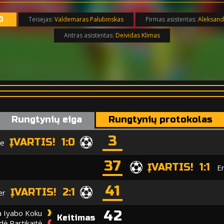
0
Teisėjas:
Valdemaras Palubinskas
Pirmas asistentas:
Aleksand
Antras asistentas:
Deividas Klimas
Rungtynių eiga
Rungtynių protokolas
3
ĮVARTIS! 1:0
te
37
ĮVARTIS! 1:1
Er
41
ĮVARTIS! 2:1
er
42
a Iyabo Koku
Keitimas
dė Partikaitė