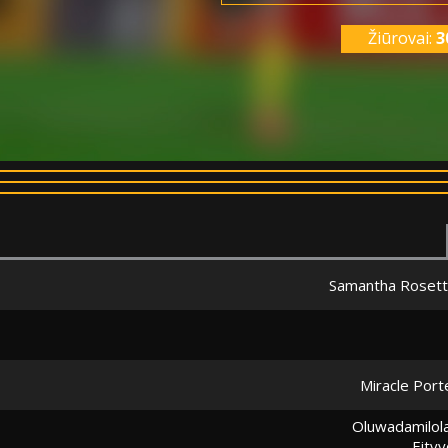
Žiūrovai:
3
Samantha Roset
Miracle Port
Oluwadamilol
Eitvy