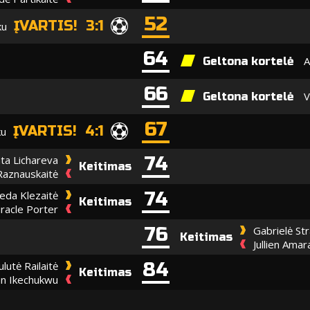
52
ĮVARTIS! 3:1
ku
64
A
Geltona kortelė
66
V
Geltona kortelė
67
ĮVARTIS! 4:1
ku
74
ta Lichareva
Keitimas
Raznauskaitė
74
eda Klezaitė
Keitimas
racle Porter
76
Gabrielė Str
Keitimas
Jullien Ama
84
ulutė Railaitė
Keitimas
an Ikechukwu