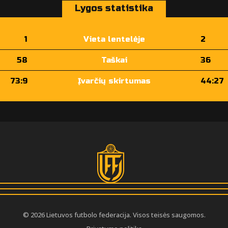
Lygos statistika
1
Vieta lentelėje
2
58
Taškai
36
73:9
Įvarčių skirtumas
44:27
© 2026 Lietuvos futbolo federacija. Visos teisės saugomos.