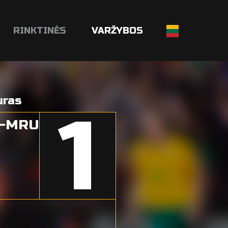
RINKTINĖS
VARŽYBOS
uras
1
S-MRU