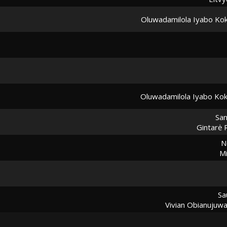
Oluwadamilola Iyabo Ko
Oluwadamilola Iyabo Ko
San
Gintarė 
N
Mi
Sa
Vivian Obianujuw