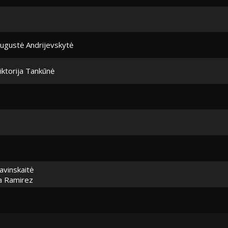
ugustė Andrijevskytė
iktorija Tankūnė
avinskaitė
ra Ramirez