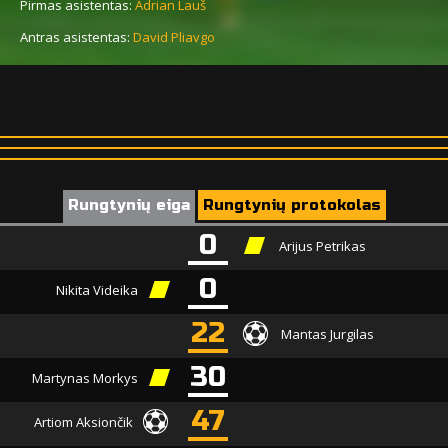
Pirmas asistentas:
Adrian Lauš
Antras asistentas:
David Pliavgo
Rungtynių eiga
Rungtynių protokolas
0
Arijus Petrikas
0
Nikita Videika
22
Mantas Jurgilas
30
Martynas Morkys
47
Artiom Aksiončik