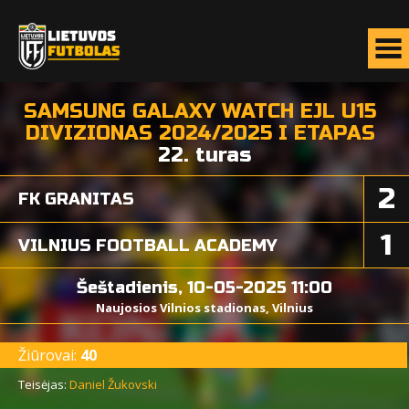
SAMSUNG GALAXY WATCH EJL U15
DIVIZIONAS 2024/2025 I ETAPAS
22. turas
2
FK GRANITAS
1
VILNIUS FOOTBALL ACADEMY
Šeštadienis, 10-05-2025 11:00
Naujosios Vilnios stadionas, Vilnius
Žiūrovai:
40
Teisėjas:
Daniel Žukovski