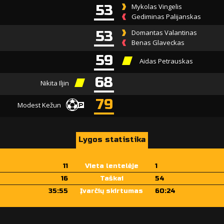
53
Mykolas Vingelis
Gediminas Palijanskas
53
Domantas Valantinas
Benas Glaveckas
59
Aidas Petrauskas
68
Nikita Iljin
79
Modest Kežun
Lygos statistika
11
Vieta lentelėje
1
16
Taškai
54
35:55
Įvarčių skirtumas
60:24