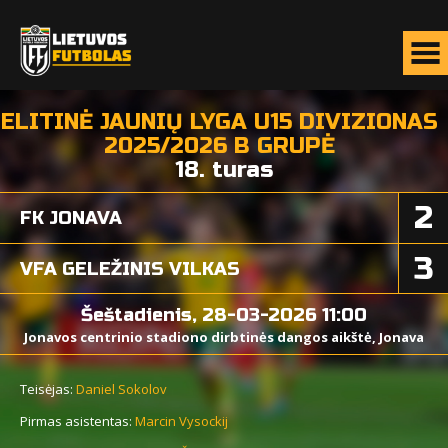
ELITINĖ JAUNIŲ LYGA U15 DIVIZIONAS
2025/2026 B GRUPĖ
18. turas
2
FK JONAVA
3
VFA GELEŽINIS VILKAS
Šeštadienis, 28-03-2026 11:00
Jonavos centrinio stadiono dirbtinės dangos aikštė, Jonava
Teisėjas:
Daniel Sokolov
Pirmas asistentas:
Marcin Vysockij