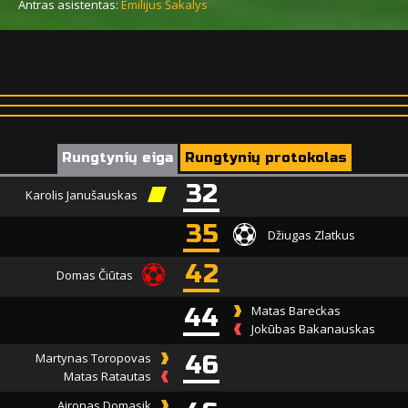
Antras asistentas:
Emilijus Šakalys
Rungtynių eiga
Rungtynių protokolas
32
Karolis Janušauskas
35
Džiugas Zlatkus
42
Domas Čiūtas
44
Matas Bareckas
Jokūbas Bakanauskas
Martynas Toropovas
46
Matas Ratautas
Aironas Domasik