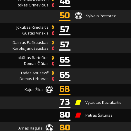
46
Rokas Grinevičius
50
Sylvain Petitprez
Jokūbas Rimolaitis
57
Gustas Vinskis
Dainius Paškauskas
57
Karolis Janušauskas
Jokūbas Bartošius
65
Domas Čiūtas
Tadas Anusevič
65
Domas Urbonas
68
Kajus Žika
73
Vytautas Kaziukaitis
80
Petras Šatūnas
80
Arnas Ragulis