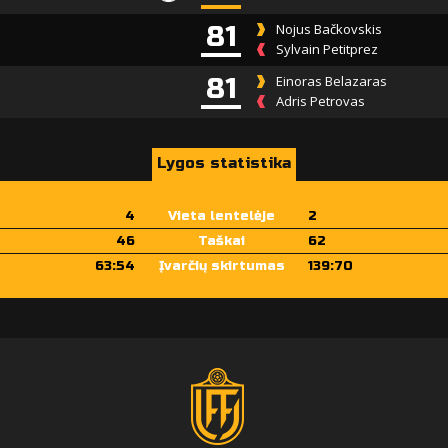
81
Nojus Bačkovskis
Sylvain Petitprez
81
Einoras Belazaras
Adris Petrovas
Lygos statistika
4
Vieta lentelėje
2
46
Taškai
62
63:54
Įvarčių skirtumas
139:70