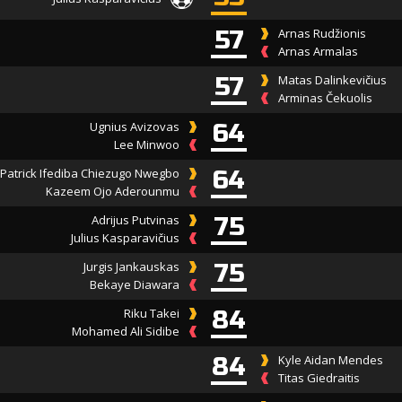
57
Arnas Rudžionis
Arnas Armalas
57
Matas Dalinkevičius
Arminas Čekuolis
Ugnius Avizovas
64
Lee Minwoo
Patrick Ifediba Chiezugo Nwegbo
64
Kazeem Ojo Aderounmu
Adrijus Putvinas
75
Julius Kasparavičius
Jurgis Jankauskas
75
Bekaye Diawara
Riku Takei
84
Mohamed Ali Sidibe
84
Kyle Aidan Mendes
Titas Giedraitis