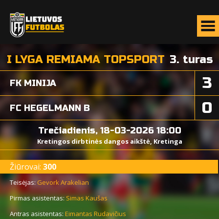
I LYGA REMIAMA TOPSPORT
3. turas
3
FK MINIJA
0
FC HEGELMANN B
Trečiadienis, 18-03-2026 18:00
Kretingos dirbtinės dangos aikštė, Kretinga
Žiūrovai:
300
Teisėjas:
Gevork Arakelian
Pirmas asistentas:
Simas Kaušas
Antras asistentas:
Eimantas Rudavičius