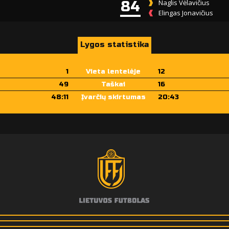
84
Naglis Vėlavičius
Elingas Jonavičius
Lygos statistika
1
Vieta lentelėje
12
49
Taškai
16
48:11
Įvarčių skirtumas
20:43