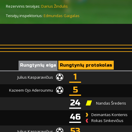
Rezervinis teisėjas:
Darius Žindulis
Teisėjų inspektorius:
Edmundas Gaigalas
Rungtynių eiga
Rungtynių protokolas
1
Julius Kasparavičius
5
Kazeem Ojo Aderounmu
24
Nandas Šrederis
46
Deimantas Kontenis
Rokas Sinkevičius
53
Julius Kasparavičius