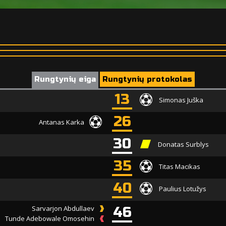
Rungtynių eiga
Rungtynių protokolas
13
Simonas Juška
26
Antanas Karka
30
Donatas Surblys
35
Titas Macikas
40
Paulius Lotužys
Sarvarjon Abdullaev
46
Tunde Adebowale Omosehin