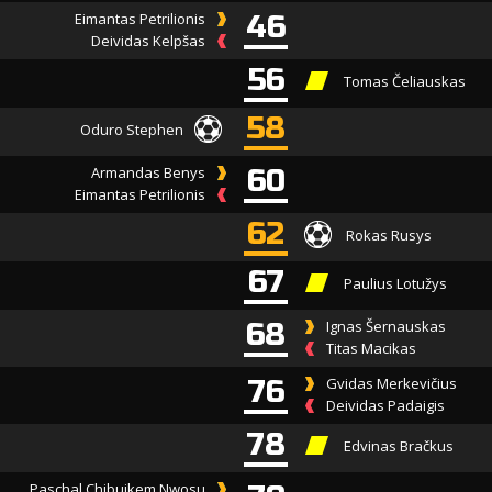
Eimantas Petrilionis
46
Deividas Kelpšas
56
Tomas Čeliauskas
58
Oduro Stephen
Armandas Benys
60
Eimantas Petrilionis
62
Rokas Rusys
67
Paulius Lotužys
68
Ignas Šernauskas
Titas Macikas
76
Gvidas Merkevičius
Deividas Padaigis
78
Edvinas Bračkus
Paschal Chibuikem Nwosu