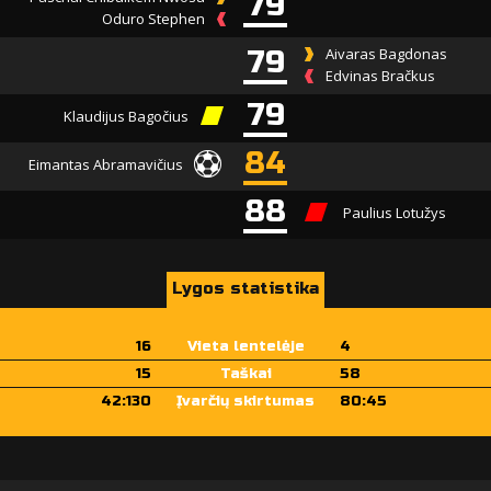
79
Oduro Stephen
79
Aivaras Bagdonas
Edvinas Bračkus
79
Klaudijus Bagočius
84
Eimantas Abramavičius
88
Paulius Lotužys
Lygos statistika
16
Vieta lentelėje
4
15
Taškai
58
42:130
Įvarčių skirtumas
80:45