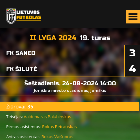
II LYGA 2024
19. turas
3
FK SANED
4
FK ŠILUTĖ
Šeštadienis, 24-08-2024 14:00
Joniškio miesto stadionas, Joniškis
Žiūrovai:
35
Teisėjas:
Valdemaras Palubinskas
Pirmas asistentas:
Rokas Petrauskas
Antras asistentas:
Rokas Vaišnoras