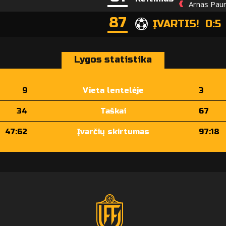
Arnas Pau
87
ĮVARTIS! 0:5
Lygos statistika
9
Vieta lentelėje
3
34
Taškai
67
47:62
Įvarčių skirtumas
97:18