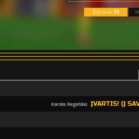
Žiūrovai:
30
Te
ĮVARTIS! (Į S
Karolis Regelskis