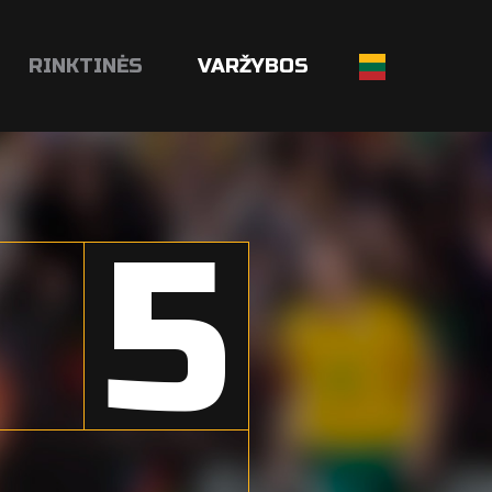
RINKTINĖS
VARŽYBOS
5
a