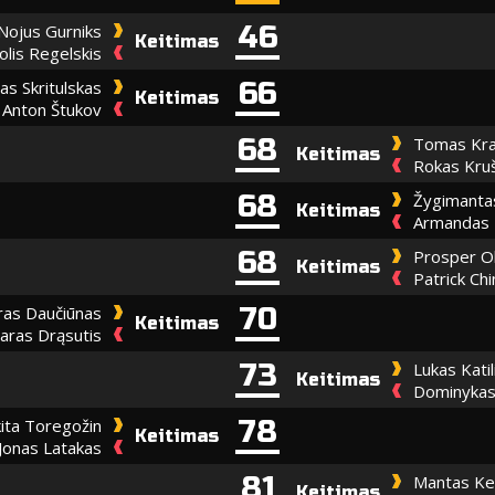
46
Nojus Gurniks
Keitimas
olis Regelskis
66
as Skritulskas
Keitimas
Anton Štukov
68
Tomas Kra
Keitimas
Rokas Kru
68
Žygimantas
Keitimas
Armandas 
68
Prosper O
Keitimas
Patrick C
70
ras Daučiūnas
Keitimas
aras Drąsutis
73
Lukas Katil
Keitimas
Dominykas
78
kita Toregožin
Keitimas
Jonas Latakas
81
Mantas Ke
Keitimas