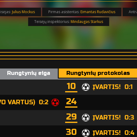
isėjas:
Julius Mockus
Pirmas asistentas:
Eimantas Rudavičius
Antr
Teisėjų inspektorius:
Mindaugas Starkus
Rungtynių eiga
Rungtynių protokolas
10
ĮVARTIS! 0:1
24
AVO VARTUS) 0:2
29
ĮVARTIS! 0:3
30
ĮVARTIS! 0:4