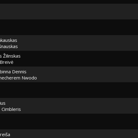
kauskas
šnauskas
 Žilinskas
Breivė
binna Dennis
hinecherem Nwodo
ius
 Cimbleris
reiša