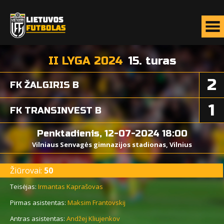
II LYGA 2024
15. turas
2
FK ŽALGIRIS B
1
FK TRANSINVEST B
Penktadienis, 12-07-2024 18:00
Vilniaus Senvagės gimnazijos stadionas, Vilnius
Žiūrovai:
50
Teisėjas:
Irmantas Kaprašovas
Pirmas asistentas:
Maksim Frantovskij
Antras asistentas:
Andžej Kliujenkov