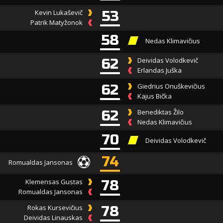
Kevin Lukaševič
53
Patrik Matyžonok
58
Nedas Klimavičius
62
Deividas Volodkevič
Erlandas Juška
62
Giedrius Onuškevičius
Kajus Bička
62
Benediktas Žilo
Nedas Klimavičius
70
Deividas Volodkevič
74
Romualdas Jansonas
Klemensas Gustas
78
Romualdas Jansonas
Rokas Kursevičius
78
Deividas Linauskas