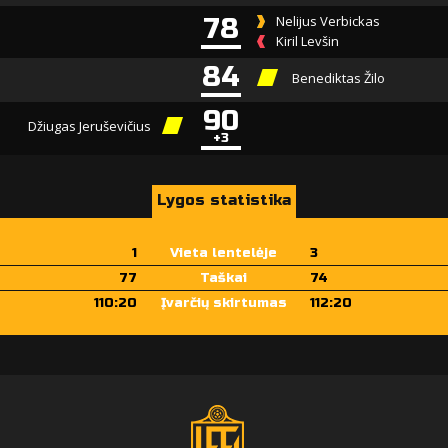
78
Nelijus Verbickas
Kiril Levšin
84
Benediktas Žilo
90
Džiugas Jeruševičius
+3
Lygos statistika
1
Vieta lentelėje
3
77
Taškai
74
110:20
Įvarčių skirtumas
112:20