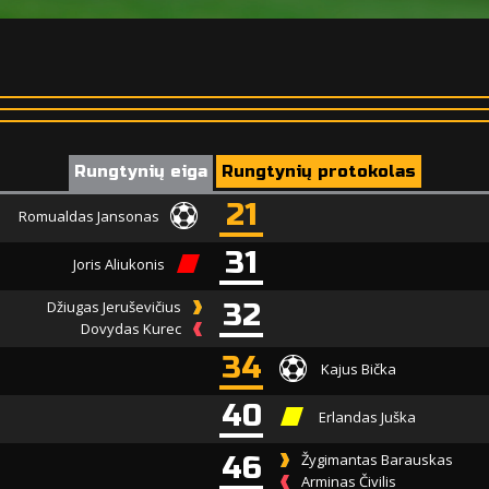
Rungtynių eiga
Rungtynių protokolas
21
Romualdas Jansonas
31
Joris Aliukonis
Džiugas Jeruševičius
32
Dovydas Kurec
34
Kajus Bička
40
Erlandas Juška
46
Žygimantas Barauskas
Arminas Čivilis