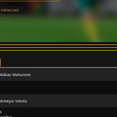
:
Adrian Lauš
okūbas Matuzonis
Motiejus Velutis
s
avičius