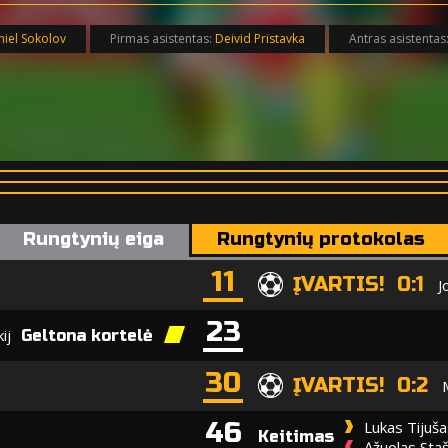
iel Sokolov
Pirmas asistentas:
Deivid Pristavka
Antras asistentas
Rungtynių eiga
Rungtynių protokolas
11
ĮVARTIS! 0:1
J
23
ij
Geltona kortelė
30
ĮVARTIS! 0:2
46
Lukas Tijuša
Keitimas
Ąžuolas Staš