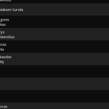
Maksim Survila
gonis
skas
tys
nkevičius
otas
ila
kauskis
kij
ovas