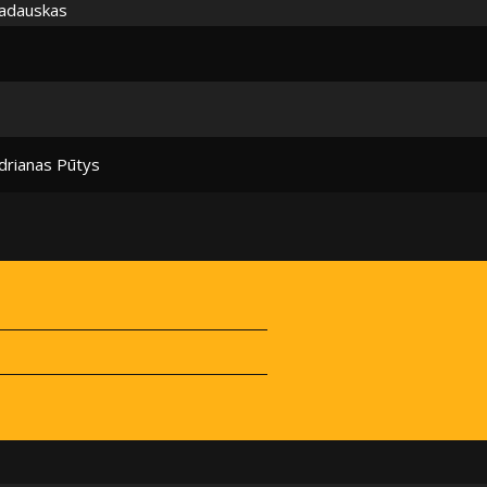
ladauskas
drianas Pūtys