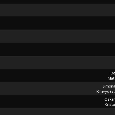
De
Mat
Simona
Rimvydas 
Oskar
Krist