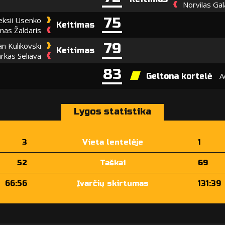
Norvilas Ga
75
eksii Usenko
Keitimas
nas Žaldaris
79
an Kulikovski
Keitimas
rkas Seliava
83
A
Geltona kortelė
Lygos statistika
3
Vieta lentelėje
1
52
Taškai
69
66:56
Įvarčių skirtumas
131:39