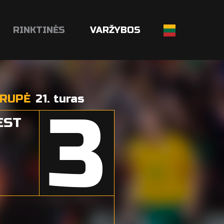
RINKTINĖS
VARŽYBOS
GRUPĖ
21. turas
3
EST