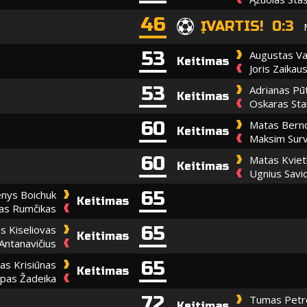
46
ĮVARTIS! 0:3
53
Augustas Va
Keitimas
Joris Zaikau
53
Adrianas Pū
Keitimas
Oskaras Sta
60
Matas Bern
Keitimas
Maksim Surv
60
Matas Kviet
Keitimas
Ugnius Savic
65
nys Boichuk
Keitimas
as Rumčikas
65
s Kiseliovas
Keitimas
Antanavičius
65
as Krisiūnas
Keitimas
upas Žadeika
72
Tumas Petr
Keitimas