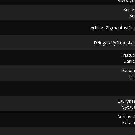
Simas
Si
Adrijus Zigmantavičiu
Džiugas Vyšniauska
Kristup
Danie
Kaspar
Lu
Laurynas
Vytaut
Adrijus
Kaspar