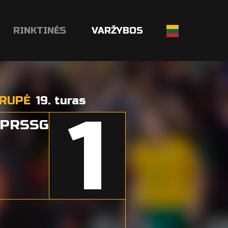
RINKTINĖS
VARŽYBOS
GRUPĖ
19. turas
1
-PRSSG