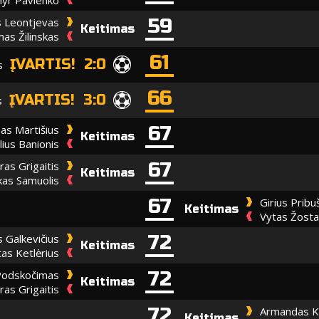
59
 Leontjevas
Keitimas
mas Žilinskas
61
ĮVARTIS! 2:0
s
66
ĮVARTIS! 3:0
s
67
as Martišius
Keitimas
lius Banionis
67
as Grigaitis
Keitimas
kas Samuolis
67
Girius Prib
Keitimas
Vytas Žosta
72
 Galkevičius
Keitimas
as Ketlėrius
72
 Podskočimas
Keitimas
as Grigaitis
72
Armandas Ku
Keitimas