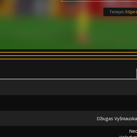
Teisėjas:
Edgar
Džiugas Vyšniausk
Ned
Volodym