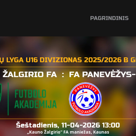
PAGRINDINIS
IŲ LYGA U16 DIVIZIONAS 2025/2026 B 
 ŽALGIRIO FA
:
FA PANEVĖŽYS
Šeštadienis, 11-04-2026 13:00
„Kauno Žalgirio“ FA maniežas, Kaunas