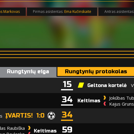
as Markovas
Pirmas asistentas:
Ema Kučinskaitė
Antras asistentas
Rungtynių eiga
Rungtynių protokolas
15
V
Geltona kortelė
34
Jokūbas Tub
Keitimas
Kajus Gruns
34
ĮVARTIS! 1:0
as
59
as Raubiška
Keitimas
yr Pavlenko