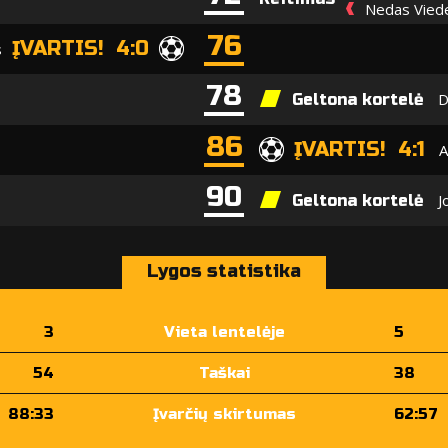
Nedas Viede
76
ĮVARTIS! 4:0
s
78
D
Geltona kortelė
86
ĮVARTIS! 4:1
A
90
J
Geltona kortelė
Lygos statistika
3
Vieta lentelėje
5
54
Taškai
38
88:33
Įvarčių skirtumas
62:57