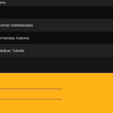
ris
omas Vaidelauskas
rmandas Kulionis
okūbas Tubelis