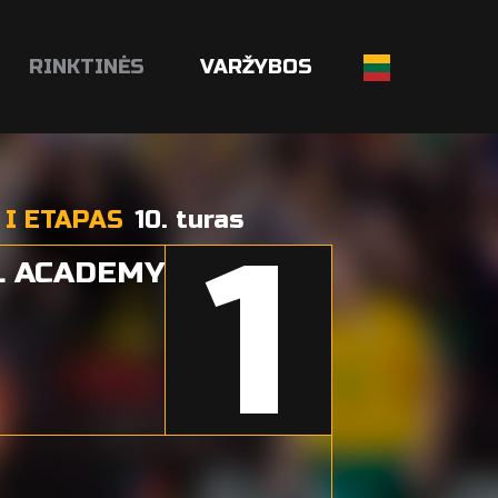
RINKTINĖS
VARŽYBOS
 I ETAPAS
10. turas
1
L ACADEMY