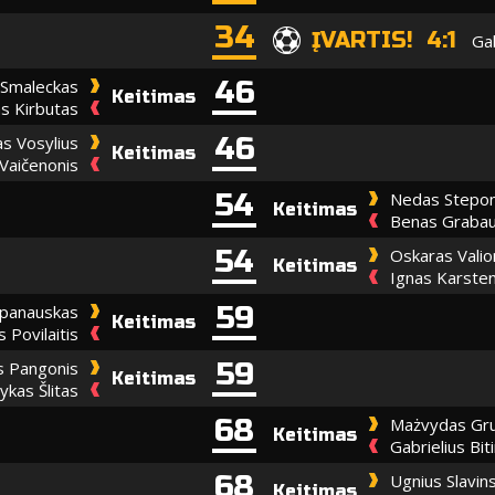
34
ĮVARTIS! 4:1
Gab
46
 Smaleckas
Keitimas
s Kirbutas
46
s Vosylius
Keitimas
 Vaičenonis
54
Nedas Stepon
Keitimas
Benas Graba
54
Oskaras Valio
Keitimas
Ignas Karste
59
panauskas
Keitimas
 Povilaitis
59
s Pangonis
Keitimas
kas Šlitas
68
Mażvydas Gr
Keitimas
Gabrielius Bit
68
Ugnius Slavin
Keitimas