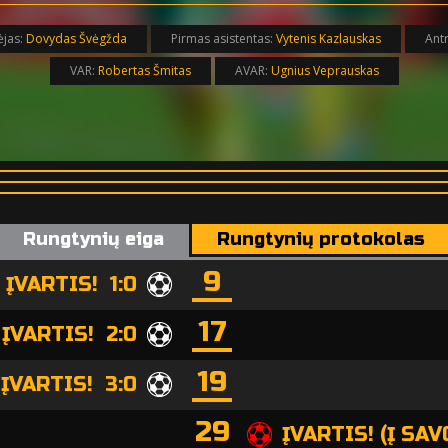
ėjas:
Dovydas Švėgžda
Pirmas asistentas:
Vytenis Kazlauskas
Antr
VAR:
Robertas Šmitas
AVAR:
Ugnius Veprauskas
Rungtynių eiga
Rungtynių protokolas
9
ĮVARTIS! 1:0
17
ĮVARTIS! 2:0
19
ĮVARTIS! 3:0
29
ĮVARTIS! (Į SA