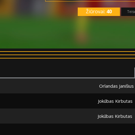
Žiūrovai:
40
Teis
Orlandas Janišius
Jokūbas Kirbutas
Jokūbas Kirbutas