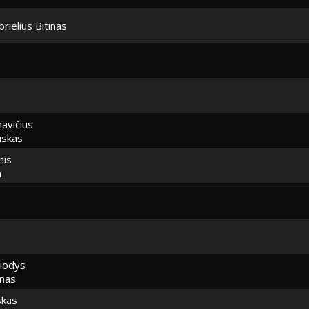
rielius Bitinas
avičius
uskas
nis
n
uodys
inas
skas