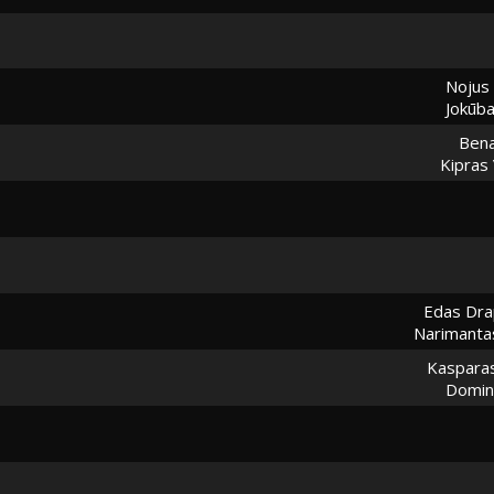
Nojus
Jokūba
Bena
Kipras
Edas Dra
Narimantas
Kaspara
Dominy