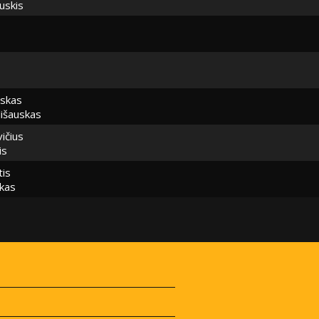
uskis
uskas
lišauskas
ičius
is
tis
ikas