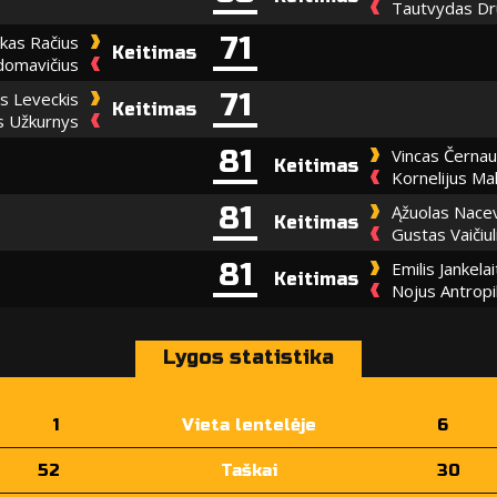
Tautvydas Dr
71
kas Račius
Keitimas
domavičius
71
s Leveckis
Keitimas
 Užkurnys
81
Vincas Černa
Keitimas
Kornelijus Ma
81
Ąžuolas Nacev
Keitimas
Gustas Vaičiul
81
Emilis Jankelai
Keitimas
Nojus Antrop
Lygos statistika
1
Vieta lentelėje
6
52
Taškai
30