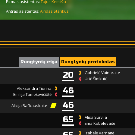
Pirmas asistentas:
Tajus Kemėža
Antras asistentas:
Airidas Stankus
Rungtynių eiga
Rungtynių protokolas
20
Gabrielė Vainoraitė
Urtė Šimkutė
Aleksandra Tiurina
46
Emilija Tamoševičiūtė
46
Alicija Račkauskaitė
65
Alisa Survila
Ema Kobelevaitė
Izabelė Varnaitė