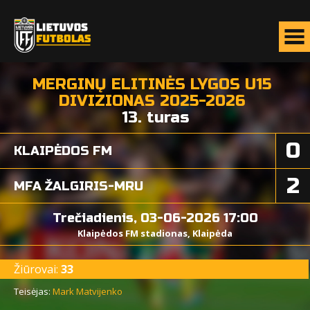
MERGINŲ ELITINĖS LYGOS U15
DIVIZIONAS 2025-2026
13. turas
0
KLAIPĖDOS FM
2
MFA ŽALGIRIS-MRU
Trečiadienis, 03-06-2026 17:00
Klaipėdos FM stadionas, Klaipėda
Žiūrovai:
33
Teisėjas:
Mark Matvijenko