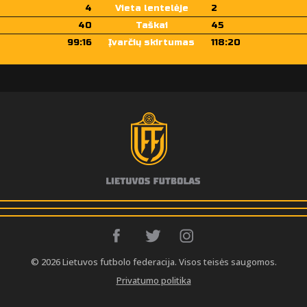
4
Vieta lentelėje
2
40
Taškai
45
99:16
Įvarčių skirtumas
118:20
© 2026 Lietuvos futbolo federacija. Visos teisės saugomos.
Privatumo politika