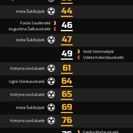
44
Ineta Šukštulytė
Paula Saulėnaitė
46
Augustina Šalkauskaitė
47
Ineta Šukštulytė
49
Aistė Simonaitytė
Odeta Kalendauskaitė
61
Kotryna Levčukaitė
64
Ugnė Slankauskaitė
65
Kotryna Levčukaitė
69
Ineta Šukštulytė
76
Kotryna Levčukaitė
Egidija Blažauskaitė