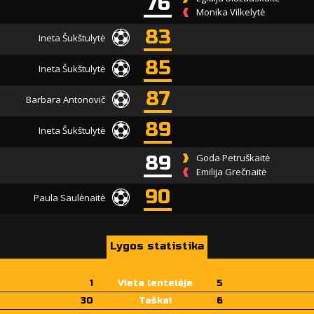
76
Monika Vilkelytė
83
Ineta Šukštulytė
85
Ineta Šukštulytė
87
Barbara Antonovič
89
Ineta Šukštulytė
89
Goda Petruškaitė
Emilija Grečnaitė
90
Paula Saulėnaitė
Lygos statistika
1
Vieta lentelėje
5
30
Taškai
6