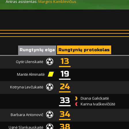
Antras asistentas:
Margiris Kamblevičius
Rungtynių eiga
Rungtynių protokolas
13
Gytė Ulenskaitė
19
Mantė Alminaitė
24
Kotryna Levčukaitė
33
Diana Galickaitė
Karina Ivaškevičiūtė
34
Barbara Antonovič
38
Ugnė Slankauskaitė