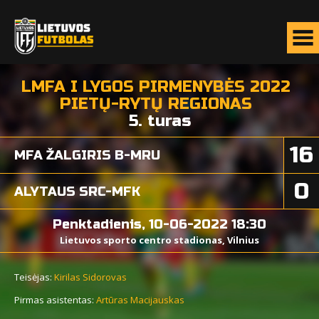
LMFA I LYGOS PIRMENYBĖS 2022
PIETŲ-RYTŲ REGIONAS
5. turas
16
MFA ŽALGIRIS B-MRU
0
ALYTAUS SRC-MFK
Penktadienis, 10-06-2022 18:30
Lietuvos sporto centro stadionas, Vilnius
Teisėjas:
Kirilas Sidorovas
Pirmas asistentas:
Artūras Macijauskas