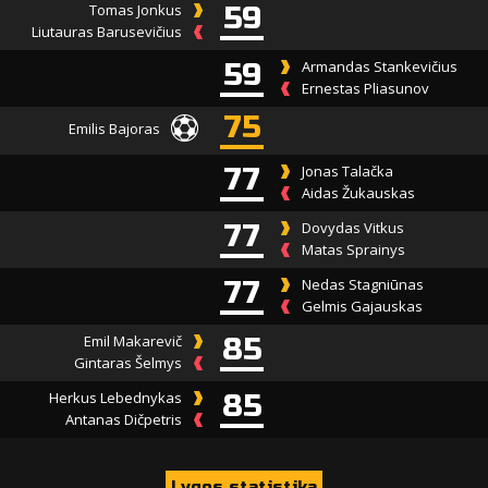
Tomas Jonkus
59
Liutauras Barusevičius
59
Armandas Stankevičius
Ernestas Pliasunov
75
Emilis Bajoras
77
Jonas Talačka
Aidas Žukauskas
77
Dovydas Vitkus
Matas Sprainys
77
Nedas Stagniūnas
Gelmis Gajauskas
Emil Makarevič
85
Gintaras Šelmys
Herkus Lebednykas
85
Antanas Dičpetris
Lygos statistika