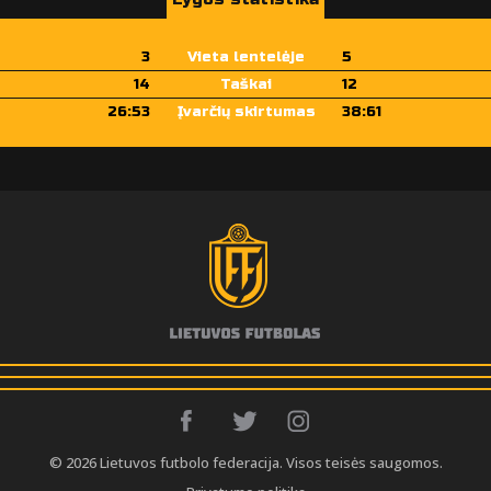
3
Vieta lentelėje
5
14
Taškai
12
26:53
Įvarčių skirtumas
38:61
© 2026 Lietuvos futbolo federacija. Visos teisės saugomos.