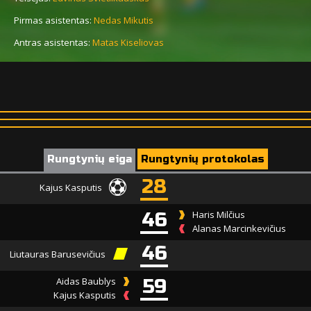
Pirmas asistentas:
Nedas Mikutis
Antras asistentas:
Matas Kiseliovas
Rungtynių eiga
Rungtynių protokolas
28
Kajus Kasputis
46
Haris Milčius
Alanas Marcinkevičius
46
Liutauras Barusevičius
Aidas Baublys
59
Kajus Kasputis