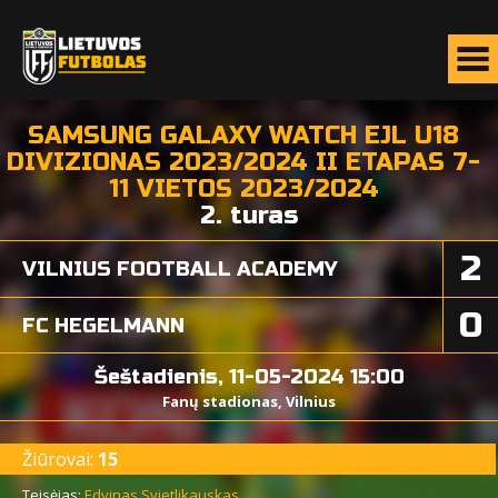
SAMSUNG GALAXY WATCH EJL U18
DIVIZIONAS 2023/2024 II ETAPAS 7-
11 VIETOS 2023/2024
2. turas
2
VILNIUS FOOTBALL ACADEMY
0
FC HEGELMANN
Šeštadienis, 11-05-2024 15:00
Fanų stadionas, Vilnius
Žiūrovai:
15
Teisėjas:
Edvinas Svietlikauskas