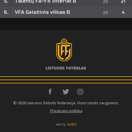
5.
Talentų FA-FK Riteriai B
20
21
6.
VFA Geležinis vilkas B
20
4
© 2026 Lietuvos futbolo federacija. Visos teisės saugomos.
Privatumo politika
web by:
AURIS