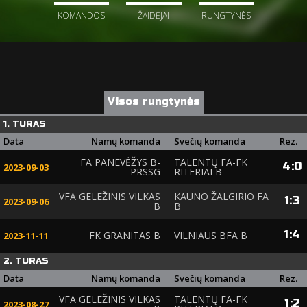
KOMANDOS
ŽAIDĖJAI
RUNGTYNĖS
Visos rungtynės
1. TURAS
Data
Namų komanda
Svečių komanda
Rez.
FA PANEVĖŽYS B-
TALENTŲ FA-FK
4
:
0
2023-09-03
PRSSG
RITERIAI B
VFA GELEŽINIS VILKAS
KAUNO ŽALGIRIO FA
1
:
3
2023-09-06
B
B
1
:
4
FK GRANITAS B
VILNIAUS BFA B
2023-11-11
2. TURAS
Data
Namų komanda
Svečių komanda
Rez.
VFA GELEŽINIS VILKAS
TALENTŲ FA-FK
1
:
2
2023-08-27