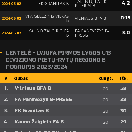
TALENTŲ FA-FK
4
:
2
FK GRANITAS B
2024-06-02
RITERIAI B
VFA GELEŽINIS VILKAS
0
:
16
VILNIAUS BFA B
2024-06-02
B
KAUNO ŽALGIRIO FA
FA PANEVĖŽYS B-
3
:
0
2024-06-02
B
PRSSG
LENTELĖ - LVJUFA PIRMOS LYGOS U13
DIVIZIONO PIETŲ-RYTŲ REGIONO B
POGRUPIS 2023/2024
#
Klubas
Rungt.
Tšk.
1.
Vilniaus BFA B
20
58
2.
FA Panevėžys B-PRSSG
20
38
3.
FK Granitas B
20
30
4.
Kauno Žalgirio FA B
20
29