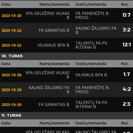
Data
Namų komanda
Svečių komanda
Rez.
VFA GELEŽINIS VILKAS
FA PANEVĖŽYS B-
0
:
7
2023-10-20
B
PRSSG
KAUNO ŽALGIRIO FA
3
:
2
FK GRANITAS B
2023-10-22
B
TALENTŲ FA-FK
12
:
1
VILNIAUS BFA B
2023-10-22
RITERIAI B
10. TURAS
Data
Namų komanda
Svečių komanda
Rez.
VFA GELEŽINIS VILKAS
1
:
7
VILNIAUS BFA B
2023-10-28
B
KAUNO ŽALGIRIO FA
FA PANEVĖŽYS B-
4
:
2
2023-10-29
B
PRSSG
TALENTŲ FA-FK
2
:
3
FK GRANITAS B
2023-10-29
RITERIAI B
11. TURAS
Data
Namų komanda
Svečių komanda
Rez.
VFA GELEŽINIS VILKAS
KAUNO ŽALGIRIO FA