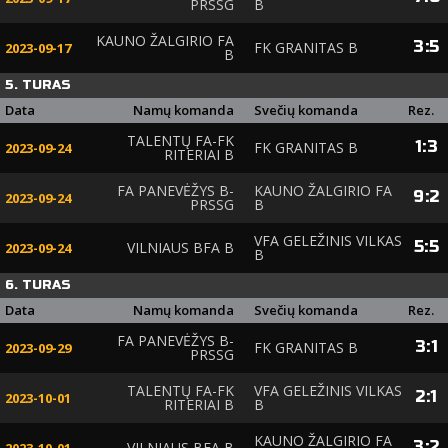
PRSSG
B
KAUNO ŽALGIRIO FA
3
:
5
FK GRANITAS B
2023-09-17
B
5. TURAS
Data
Namų komanda
Svečių komanda
Rez.
TALENTŲ FA-FK
1
:
3
FK GRANITAS B
2023-09-24
RITERIAI B
FA PANEVĖŽYS B-
KAUNO ŽALGIRIO FA
9
:
2
2023-09-24
PRSSG
B
VFA GELEŽINIS VILKAS
5
:
5
VILNIAUS BFA B
2023-09-24
B
6. TURAS
Data
Namų komanda
Svečių komanda
Rez.
FA PANEVĖŽYS B-
3
:
1
FK GRANITAS B
2023-09-29
PRSSG
TALENTŲ FA-FK
VFA GELEŽINIS VILKAS
2
:
1
2023-10-01
RITERIAI B
B
KAUNO ŽALGIRIO FA
3
:
2
VILNIAUS BFA B