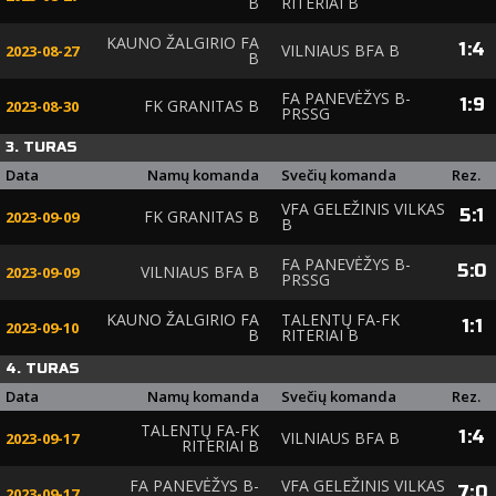
B
RITERIAI B
KAUNO ŽALGIRIO FA
1
:
4
VILNIAUS BFA B
2023-08-27
B
FA PANEVĖŽYS B-
1
:
9
FK GRANITAS B
2023-08-30
PRSSG
3. TURAS
Data
Namų komanda
Svečių komanda
Rez.
VFA GELEŽINIS VILKAS
5
:
1
FK GRANITAS B
2023-09-09
B
FA PANEVĖŽYS B-
5
:
0
VILNIAUS BFA B
2023-09-09
PRSSG
KAUNO ŽALGIRIO FA
TALENTŲ FA-FK
1
:
1
2023-09-10
B
RITERIAI B
4. TURAS
Data
Namų komanda
Svečių komanda
Rez.
TALENTŲ FA-FK
1
:
4
VILNIAUS BFA B
2023-09-17
RITERIAI B
FA PANEVĖŽYS B-
VFA GELEŽINIS VILKAS
7
:
0
2023-09-17