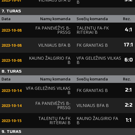
2023-10-01
B
7. TURAS
Data
Namų komanda
Svečių komanda
Rez.
FA PANEVĖŽYS B-
TALENTŲ FA-FK
4
:
1
2023-10-08
PRSSG
RITERIAI B
17
:
1
VILNIAUS BFA B
FK GRANITAS B
2023-10-08
KAUNO ŽALGIRIO FA
VFA GELEŽINIS VILKAS
6
:
0
2023-10-08
B
B
8. TURAS
Data
Namų komanda
Svečių komanda
Rez.
VFA GELEŽINIS VILKAS
2
:
1
FK GRANITAS B
2023-10-14
B
FA PANEVĖŽYS B-
2
:
2
VILNIAUS BFA B
2023-10-14
PRSSG
TALENTŲ FA-FK
KAUNO ŽALGIRIO FA
1
:
1
2023-10-15
RITERIAI B
B
9. TURAS