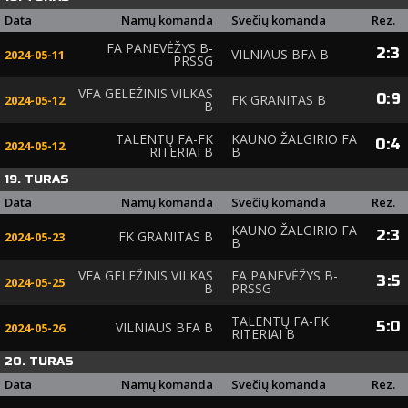
Data
Namų komanda
Svečių komanda
Rez.
FA PANEVĖŽYS B-
2
:
3
VILNIAUS BFA B
2024-05-11
PRSSG
VFA GELEŽINIS VILKAS
0
:
9
FK GRANITAS B
2024-05-12
B
TALENTŲ FA-FK
KAUNO ŽALGIRIO FA
0
:
4
2024-05-12
RITERIAI B
B
19. TURAS
Data
Namų komanda
Svečių komanda
Rez.
KAUNO ŽALGIRIO FA
2
:
3
FK GRANITAS B
2024-05-23
B
VFA GELEŽINIS VILKAS
FA PANEVĖŽYS B-
3
:
5
2024-05-25
B
PRSSG
TALENTŲ FA-FK
5
:
0
VILNIAUS BFA B
2024-05-26
RITERIAI B
20. TURAS
Data
Namų komanda
Svečių komanda
Rez.