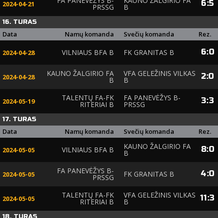
FA PANEVĖŽYS B-
KAUNO ŽALGIRIO FA
6
:
5
2024-04-21
PRSSG
B
16. TURAS
Data
Namų komanda
Svečių komanda
Rez.
6
:
0
VILNIAUS BFA B
FK GRANITAS B
2024-04-28
KAUNO ŽALGIRIO FA
VFA GELEŽINIS VILKAS
2
:
0
2024-04-28
B
B
TALENTŲ FA-FK
FA PANEVĖŽYS B-
3
:
3
2024-05-19
RITERIAI B
PRSSG
17. TURAS
Data
Namų komanda
Svečių komanda
Rez.
KAUNO ŽALGIRIO FA
8
:
0
VILNIAUS BFA B
2024-05-05
B
FA PANEVĖŽYS B-
4
:
0
FK GRANITAS B
2024-05-05
PRSSG
TALENTŲ FA-FK
VFA GELEŽINIS VILKAS
11
:
3
2024-05-05
RITERIAI B
B
18. TURAS