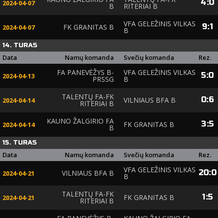
4
:
0
2024-04-07
B
RITERIAI B
VFA GELEŽINIS VILKAS
9
:
1
FK GRANITAS B
2024-04-07
B
14. TURAS
Data
Namų komanda
Svečių komanda
Rez.
FA PANEVĖŽYS B-
VFA GELEŽINIS VILKAS
5
:
0
2024-04-13
PRSSG
B
TALENTŲ FA-FK
0
:
6
VILNIAUS BFA B
2024-04-14
RITERIAI B
KAUNO ŽALGIRIO FA
3
:
5
FK GRANITAS B
2024-04-14
B
15. TURAS
Data
Namų komanda
Svečių komanda
Rez.
VFA GELEŽINIS VILKAS
20
:
0
VILNIAUS BFA B
2024-04-21
B
TALENTŲ FA-FK
1
:
5
FK GRANITAS B
2024-04-21
RITERIAI B