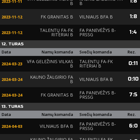
1
:
8
2023-11-11
B
B
1
:
8
FK GRANITAS B
VILNIAUS BFA B
2023-11-12
TALENTŲ FA-FK
FA PANEVĖŽYS B-
1
:
4
2023-11-12
RITERIAI B
PRSSG
12. TURAS
Data
Namų komanda
Svečių komanda
Rez.
VFA GELEŽINIS VILKAS
TALENTŲ FA-FK
0
:
11
2024-03-23
B
RITERIAI B
KAUNO ŽALGIRIO FA
0
:
10
VILNIAUS BFA B
2024-03-24
B
FA PANEVĖŽYS B-
7
:
5
FK GRANITAS B
2024-03-24
PRSSG
13. TURAS
Data
Namų komanda
Svečių komanda
Rez.
FA PANEVĖŽYS B-
6
:
0
VILNIAUS BFA B
2024-04-03
PRSSG
KAUNO ŽALGIRIO FA
TALENTŲ FA-FK