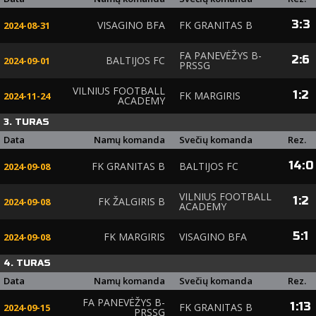
3
:
3
VISAGINO BFA
FK GRANITAS B
2024-08-31
FA PANEVĖŽYS B-
2
:
6
BALTIJOS FC
2024-09-01
PRSSG
VILNIUS FOOTBALL
1
:
2
FK MARGIRIS
2024-11-24
ACADEMY
3. TURAS
Data
Namų komanda
Svečių komanda
Rez.
14
:
0
FK GRANITAS B
BALTIJOS FC
2024-09-08
VILNIUS FOOTBALL
1
:
2
FK ŽALGIRIS B
2024-09-08
ACADEMY
5
:
1
FK MARGIRIS
VISAGINO BFA
2024-09-08
4. TURAS
Data
Namų komanda
Svečių komanda
Rez.
FA PANEVĖŽYS B-
1
:
13
FK GRANITAS B
2024-09-15
PRSSG