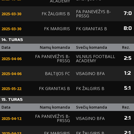
ACADEMY
FA PANEVĖŽYS B-
7
:
0
FK ŽALGIRIS B
2025-03-30
PRSSG
8
:
0
FK MARGIRIS
FK GRANITAS B
2025-03-30
14. TURAS
Data
Namų komanda
Svečių komanda
Rez.
FA PANEVĖŽYS B-
VILNIUS FOOTBALL
2
:
5
2025-04-06
PRSSG
ACADEMY
1
:
2
BALTIJOS FC
VISAGINO BFA
2025-04-06
5
:
1
FK GRANITAS B
FK ŽALGIRIS B
2025-05-22
15. TURAS
Data
Namų komanda
Svečių komanda
Rez.
FA PANEVĖŽYS B-
2
:
1
VISAGINO BFA
2025-04-12
PRSSG
2
:
1
FK MARGIRIS
FK ŽALGIRIS B
2025-04-13