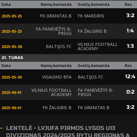
Data
Namų komanda
Svečių komanda
Rez.
3
:
2
FK GRANITAS B
FK MARGIRIS
2025-05-25
FA PANEVĖŽYS B-
1
:
4
FK ŽALGIRIS B
2025-05-25
PRSSG
VILNIUS FOOTBALL
1
:
3
BALTIJOS FC
2025-05-28
ACADEMY
21. TURAS
Data
Namų komanda
Svečių komanda
Rez.
12
:
4
VISAGINO BFA
BALTIJOS FC
2025-05-30
VILNIUS FOOTBALL
FA PANEVĖŽYS B-
0
:
2
2025-06-01
ACADEMY
PRSSG
3
:
2
FK ŽALGIRIS B
FK GRANITAS B
2025-06-01
LENTELĖ - LVJUFA PIRMOS LYGOS U13
DIVIZIONAS 2024/2025 RYTŲ REGIONAS A