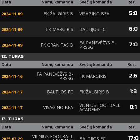
Data
Namų komanda
Svečių komanda
Rez.
5
:
0
FK ŽALGIRIS B
VISAGINO BFA
2024-11-09
6
:
0
FK MARGIRIS
BALTIJOS FC
2024-11-09
FA PANEVĖŽYS B-
7
:
0
FK GRANITAS B
2024-11-09
PRSSG
12. TURAS
Data
Namų komanda
Svečių komanda
Rez.
FA PANEVĖŽYS B-
2
:
6
FK MARGIRIS
2024-11-16
PRSSG
1
:
3
BALTIJOS FC
FK ŽALGIRIS B
2024-11-17
VILNIUS FOOTBALL
0
:
1
VISAGINO BFA
2024-11-17
ACADEMY
13. TURAS
Data
Namų komanda
Svečių komanda
Rez.
VILNIUS FOOTBALL
17
:
0
BALTIJOS FC
2025-03-29