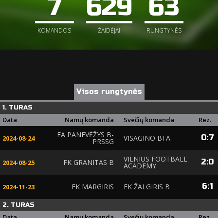
7
629
63
KOMANDOS
ŽAIDĖJAI
RUNGTYNĖS
Visos rungtynės
1. TURAS
Data
Namų komanda
Svečių komanda
Rez.
FA PANEVĖŽYS B-
0
:
7
VISAGINO BFA
2024-08-24
PRSSG
VILNIUS FOOTBALL
2
:
0
FK GRANITAS B
2024-08-25
ACADEMY
6
:
1
FK MARGIRIS
FK ŽALGIRIS B
2024-11-23
2. TURAS
Data
Namų komanda
Svečių komanda
Rez.