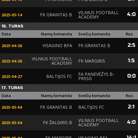
VILNIUS FOOTBALL
4
:
0
FK GRANITAS B
2025-05-14
ACADEMY
16. TURAS
Data
Namų komanda
Svečių komanda
Rez.
2
:
5
VISAGINO BFA
FK GRANITAS B
2025-04-26
VILNIUS FOOTBALL
1
:
5
FK MARGIRIS
2025-04-26
ACADEMY
FA PANEVĖŽYS B-
0
:
0
BALTIJOS FC
2025-04-27
PRSSG
17. TURAS
Data
Namų komanda
Svečių komanda
Rez.
2
:
1
FK GRANITAS B
BALTIJOS FC
2025-05-04
VILNIUS FOOTBALL
4
:
0
FK ŽALGIRIS B
2025-05-04
ACADEMY
14
:
1
FK MARGIRIS
VISAGINO BFA