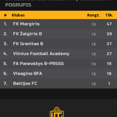
POGRUPIS
#
Klubas
Rungt.
Tšk.
1.
FK Margiris
18
47
2.
FK Žalgiris B
18
39
3.
FK Granitas B
18
37
4.
Vilnius Football Academy
18
27
5.
FA Panevėžys B-PRSSG
18
19
6.
Visagino BFA
18
18
7.
Baltijos FC
18
1