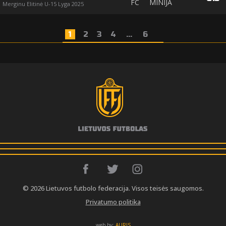
FC
MINIJA
Merginu Elitinė U-15 Lyga 2025
1
2
3
4
...
6
© 2026 Lietuvos futbolo federacija. Visos teisės saugomos.
Privatumo politika
web by:
AURIS