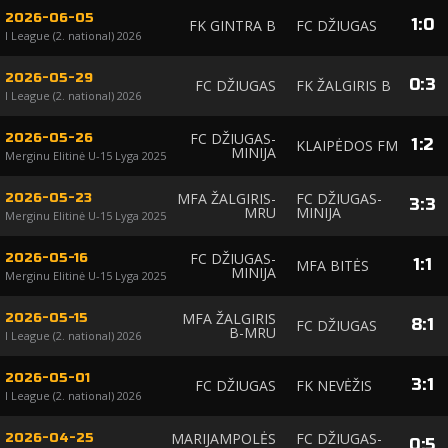
2026-06-05
1
:
0
FK GINTRA B
FC DŽIUGAS
I League (2. national) 2026
2026-05-29
0
:
3
FC DŽIUGAS
FK ŽALGIRIS B
I League (2. national) 2026
FC DŽIUGAS-
2026-05-26
1
:
2
KLAIPĖDOS FM
MINIJA
Merginu Elitinė U-15 Lyga 2025
MFA ŽALGIRIS-
FC DŽIUGAS-
2026-05-23
3
:
3
MRU
MINIJA
Merginu Elitinė U-15 Lyga 2025
FC DŽIUGAS-
2026-05-16
1
:
1
MFA BITĖS
MINIJA
Merginu Elitinė U-15 Lyga 2025
MFA ŽALGIRIS
2026-05-15
8
:
1
FC DŽIUGAS
B-MRU
I League (2. national) 2026
2026-05-01
3
:
1
FC DŽIUGAS
FK NEVĖŽIS
I League (2. national) 2026
MARIJAMPOLĖS
FC DŽIUGAS-
2026-04-25
0
:
5