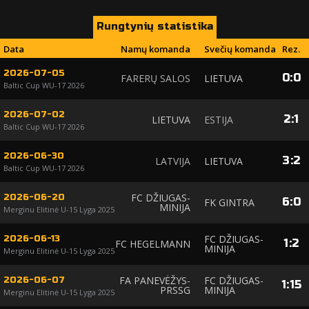
Rungtynių statistika
Data
Namų komanda
Svečių komanda
Rez.
2026-07-05
0
:
0
FARERŲ SALOS
LIETUVA
Baltic Cup WU-17 2026
2026-07-02
2
:
1
LIETUVA
ESTIJA
Baltic Cup WU-17 2026
2026-06-30
3
:
2
LATVIJA
LIETUVA
Baltic Cup WU-17 2026
FC DŽIUGAS-
2026-06-20
6
:
0
FK GINTRA
MINIJA
Merginu Elitinė U-15 Lyga 2025
FC DŽIUGAS-
2026-06-13
1
:
2
FC HEGELMANN
MINIJA
Merginu Elitinė U-15 Lyga 2025
FA PANEVĖŽYS-
FC DŽIUGAS-
2026-06-07
1
:
15
PRSSG
MINIJA
Merginu Elitinė U-15 Lyga 2025