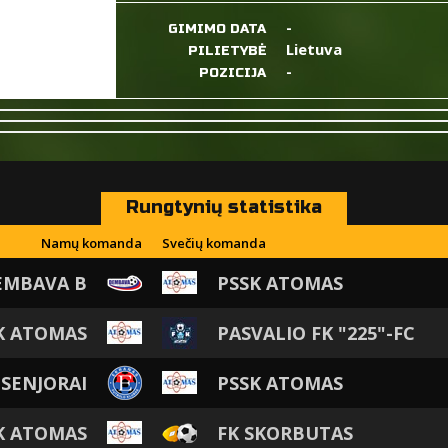
-
GIMIMO DATA
Lietuva
PILIETYBĖ
-
POZICIJA
Rungtynių statistika
Namų komanda
Svečių komanda
EMBAVA B
PSSK ATOMAS
K ATOMAS
PASVALIO FK "225"-FC
 SENJORAI
PSSK ATOMAS
K ATOMAS
FK SKORBUTAS