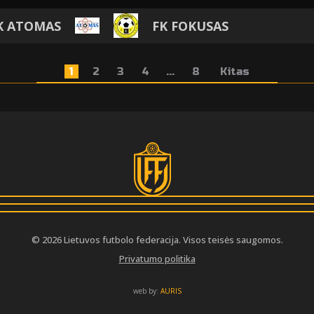
K ATOMAS
FK FOKUSAS
1
2
3
4
...
8
Kitas
© 2026 Lietuvos futbolo federacija. Visos teisės saugomos.
Privatumo politika
web by:
AURIS