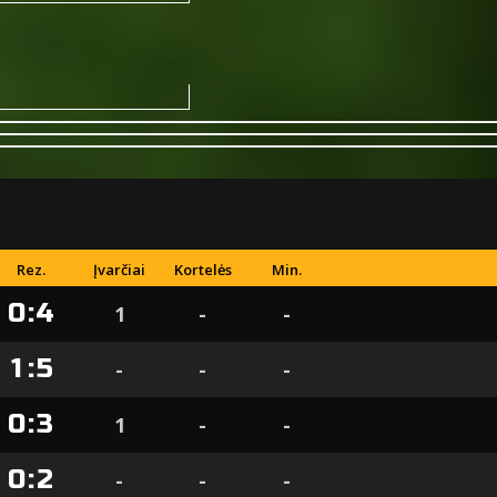
Rez.
Įvarčiai
Kortelės
Min.
0
:
4
1
-
-
1
:
5
-
-
-
0
:
3
1
-
-
0
:
2
-
-
-