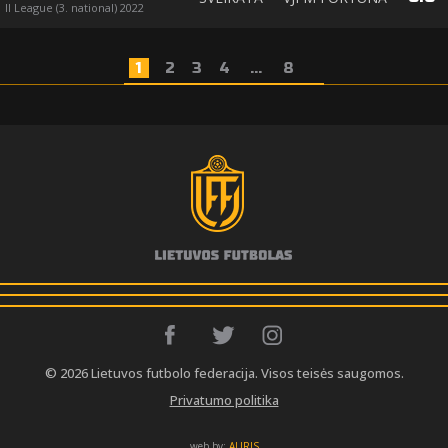
II League (3. national) 2022
1
2
3
4
...
8
© 2026 Lietuvos futbolo federacija. Visos teisės saugomos.
Privatumo politika
web by:
AURIS