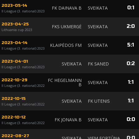
2023-05-14
0
:
1
FK DAINAVA B
SVEIKATA
II League (3. national) 2023
2023-04-25
2
:
0
FKS UKMERGĖ
SVEIKATA
Lithuania cup 2023
2023-04-14
5
:
1
KLAIPĖDOS FM
SVEIKATA
II League (3. national) 2023
2023-04-01
0
:
2
SVEIKATA
FK SANED
II League (3. national) 2023
FC HEGELMANN
2022-10-29
1
:
1
SVEIKATA
B
II League (3. national) 2022
2022-10-15
1
:
1
SVEIKATA
FK UTENIS
II League (3. national) 2022
2022-10-12
0
:
0
FK JONAVA B
SVEIKATA
II League (3. national) 2022
2022-08-27
0
:
0
SVEIKATA
VJFM FORTŪNA