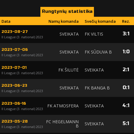
Rungtynių statistika
Data
Namų komanda
Svečių komanda
Rez.
2023-08-27
3
:
1
SVEIKATA
FK VILTIS
II League (3. national) 2023
2023-07-06
1
:
0
SVEIKATA
FK SŪDUVA B
II League (3. national) 2023
2023-07-01
2
:
1
FK ŠILUTĖ
SVEIKATA
II League (3. national) 2023
2023-06-23
0
:
1
SVEIKATA
FK BANGA B
II League (3. national) 2023
2023-06-16
4
:
1
FK ATMOSFERA
SVEIKATA
II League (3. national) 2023
FC HEGELMANN
2023-05-28
5
:
1
SVEIKATA
B
II League (3. national) 2023