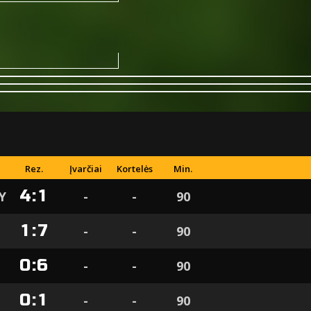
Rez.
Įvarčiai
Kortelės
Min.
4
:
1
Y
-
-
90
1
:
7
-
-
90
0
:
6
-
-
90
0
:
1
-
-
90