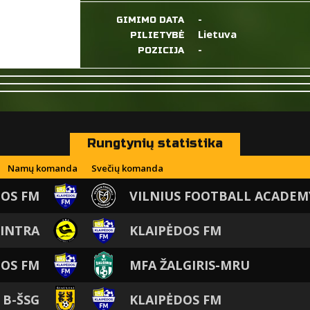
-
GIMIMO DATA
Lietuva
PILIETYBĖ
-
POZICIJA
Rungtynių statistika
Namų komanda
Svečių komanda
DOS FM
VILNIUS FOOTBALL ACADEM
GINTRA
KLAIPĖDOS FM
DOS FM
MFA ŽALGIRIS-MRU
 B-ŠSG
KLAIPĖDOS FM