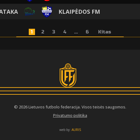
 ATAKA
KLAIPĖDOS FM
1
2
3
4
...
6
Kitas
© 2026 Lietuvos futbolo federacija. Visos teisės saugomos.
Privatumo politika
web by:
AURIS