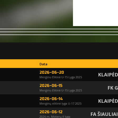
Data
2026-06-20
KLAIPĖ
Merginu Elitinė U-15 Lyga 2025
2026-06-15
FK 
Merginu Elitinė U-15 Lyga 2025
2026-06-14
KLAIPĖ
Merginų elitinė lyga U-17 2025
2026-06-12
FA ŠIAULIAI
2026 m. Moterų II lyga