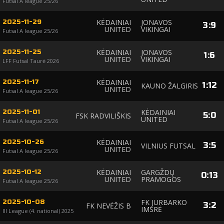
Futsal A league 25/26
KĖDAINIAI
JONAVOS
2025-11-29
3
:
9
UNITED
VIKINGAI
Futsal A league 25/26
KĖDAINIAI
JONAVOS
2025-11-25
1
:
6
UNITED
VIKINGAI
LFF Futsal Taurė 2026
KĖDAINIAI
2025-11-17
1
:
12
KAUNO ŽALGIRIS
UNITED
Futsal A league 25/26
KĖDAINIAI
2025-11-01
5
:
0
FSK RADVILIŠKIS
UNITED
Futsal A league 25/26
KĖDAINIAI
2025-10-26
3
:
5
VILNIUS FUTSAL
UNITED
Futsal A league 25/26
KĖDAINIAI
GARGŽDŲ
2025-10-12
0
:
13
UNITED
PRAMOGOS
Futsal A league 25/26
FK JURBARKO
2025-10-08
3
:
2
FK NEVĖŽIS B
IMSRĖ
III League (4. national) 2025