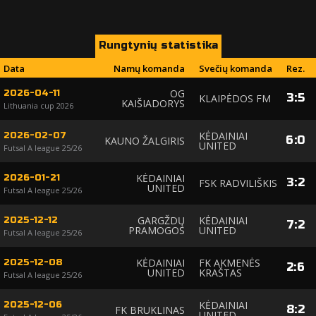
Rungtynių statistika
Data
Namų komanda
Svečių komanda
Rez.
OG
2026-04-11
3
:
5
KLAIPĖDOS FM
KAIŠIADORYS
Lithuania cup 2026
KĖDAINIAI
2026-02-07
6
:
0
KAUNO ŽALGIRIS
UNITED
Futsal A league 25/26
KĖDAINIAI
2026-01-21
3
:
2
FSK RADVILIŠKIS
UNITED
Futsal A league 25/26
GARGŽDŲ
KĖDAINIAI
2025-12-12
7
:
2
PRAMOGOS
UNITED
Futsal A league 25/26
KĖDAINIAI
FK AKMENĖS
2025-12-08
2
:
6
UNITED
KRAŠTAS
Futsal A league 25/26
KĖDAINIAI
2025-12-06
8
:
2
FK BRUKLINAS
UNITED