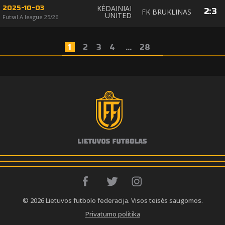
KĖDAINIAI
2025-10-03
2
:
3
FK BRUKLINAS
UNITED
Futsal A league 25/26
1
2
3
4
...
28
© 2026 Lietuvos futbolo federacija. Visos teisės saugomos.
Privatumo politika