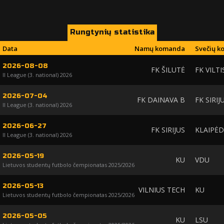
Rungtynių statistika
Data
Namų komanda
Svečių 
2026-08-08
FK ŠILUTĖ
FK VILTI
II League (3. national) 2026
2026-07-04
FK DAINAVA B
FK SIRIJ
II League (3. national) 2026
2026-06-27
FK SIRIJUS
KLAIPĖ
II League (3. national) 2026
2026-05-19
KU
VDU
Lietuvos studentų futbolo čempionatas 2025/2026
2026-05-13
VILNIUS TECH
KU
Lietuvos studentų futbolo čempionatas 2025/2026
2026-05-05
KU
LSU