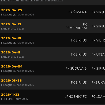
Lietuvos studentų futbolo čempionatas 2025/2026
2026-04-25
FK ŠIRVĖNA
FK SIRIJ
II League (3. national) 2026
FK
2026-04-21
FK SIRIJ
PEMPININKAI
Lithuania cup 2026
2026-04-18
FK SIRIJUS
FK VILTI
II League (3. national) 2026
2026-04-11
FK SIRIJUS
FK UTEN
Lithuania cup 2026
2026-04-04
FK SŪDUVA B
FK SIRIJ
II League (3. national) 2026
2026-03-28
FK SIRIJUS
FKS UK
II League (3. national) 2026
2025-11-23
„PHOENIX“ FC
FC „DA
LFF Futsal Taurė 2026