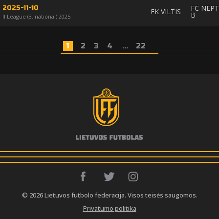
FC NEP
2025-11-10
FK VILTIS
B
II League (3. national) 2025
1
2
3
4
...
22
© 2026 Lietuvos futbolo federacija. Visos teisės saugomos.
Privatumo politika