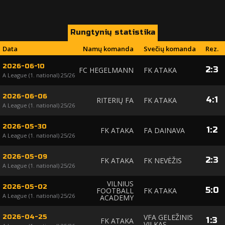
Rungtynių statistika
Data
Namų komanda
Svečių komanda
Rez.
2026-06-10
2
:
3
FC HEGELMANN
FK ATAKA
A League (1. national) 25/26
2026-06-06
4
:
1
RITERIŲ FA
FK ATAKA
A League (1. national) 25/26
2026-05-30
1
:
2
FK ATAKA
FA DAINAVA
A League (1. national) 25/26
2026-05-09
2
:
3
FK ATAKA
FK NEVĖŽIS
A League (1. national) 25/26
VILNIUS
2026-05-02
5
:
0
FOOTBALL
FK ATAKA
A League (1. national) 25/26
ACADEMY
VFA GELEŽINIS
2026-04-25
1
:
3
FK ATAKA
VILKAS