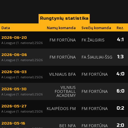
Rungtynių statistika
Data
Namų komanda
Svečių komanda
Rez.
2026-06-20
4
:
1
FM FORTŪNA
FK ŽALGIRIS
A League (1. national) 25/26
2026-06-06
1
:
3
FM FORTŪNA
FA ŠIAULIAI-ŠSG
A League (1. national) 25/26
2026-06-03
4
:
0
VILNIAUS BFA
FM FORTŪNA
A League (1. national) 25/26
VILNIUS
2026-05-30
6
:
0
FOOTBALL
FM FORTŪNA
A League (1. national) 25/26
ACADEMY
2026-05-27
0
:
2
KLAIPĖDOS FM
FM FORTŪNA
A League (1. national) 25/26
2026-05-16
2
:
0
BE1 NFA
FM FORTŪNA