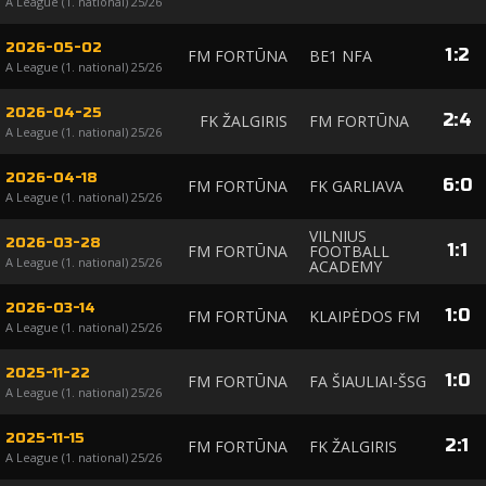
A League (1. national) 25/26
2026-05-02
1
:
2
FM FORTŪNA
BE1 NFA
A League (1. national) 25/26
2026-04-25
2
:
4
FK ŽALGIRIS
FM FORTŪNA
A League (1. national) 25/26
2026-04-18
6
:
0
FM FORTŪNA
FK GARLIAVA
A League (1. national) 25/26
VILNIUS
2026-03-28
1
:
1
FM FORTŪNA
FOOTBALL
A League (1. national) 25/26
ACADEMY
2026-03-14
1
:
0
FM FORTŪNA
KLAIPĖDOS FM
A League (1. national) 25/26
2025-11-22
1
:
0
FM FORTŪNA
FA ŠIAULIAI-ŠSG
A League (1. national) 25/26
2025-11-15
2
:
1
FM FORTŪNA
FK ŽALGIRIS
A League (1. national) 25/26