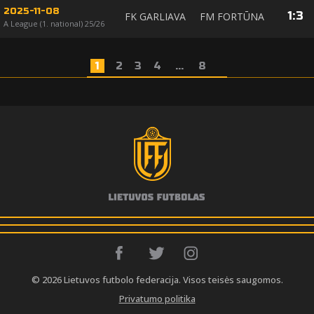
2025-11-08
1
:
3
FK GARLIAVA
FM FORTŪNA
A League (1. national) 25/26
1
2
3
4
...
8
© 2026 Lietuvos futbolo federacija. Visos teisės saugomos.
Privatumo politika