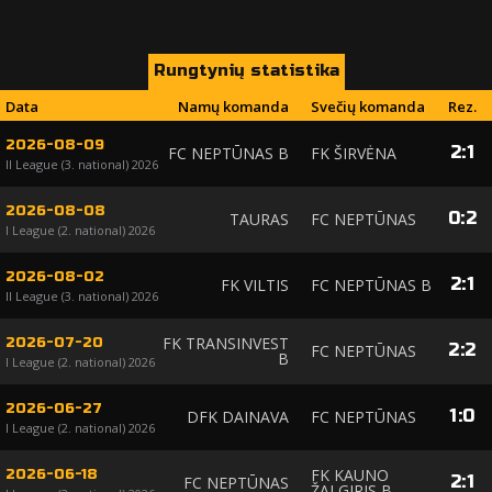
Rungtynių statistika
Data
Namų komanda
Svečių komanda
Rez.
2026-08-09
2
:
1
FC NEPTŪNAS B
FK ŠIRVĖNA
II League (3. national) 2026
2026-08-08
0
:
2
TAURAS
FC NEPTŪNAS
I League (2. national) 2026
2026-08-02
2
:
1
FK VILTIS
FC NEPTŪNAS B
II League (3. national) 2026
FK TRANSINVEST
2026-07-20
2
:
2
FC NEPTŪNAS
B
I League (2. national) 2026
2026-06-27
1
:
0
DFK DAINAVA
FC NEPTŪNAS
I League (2. national) 2026
FK KAUNO
2026-06-18
2
:
1
FC NEPTŪNAS
ŽALGIRIS B