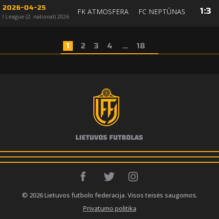
2026-04-25
1
:
3
FK ATMOSFERA
FC NEPTŪNAS
I League (2. national) 2026
1
2
3
4
...
18
© 2026 Lietuvos futbolo federacija. Visos teisės saugomos.
Privatumo politika