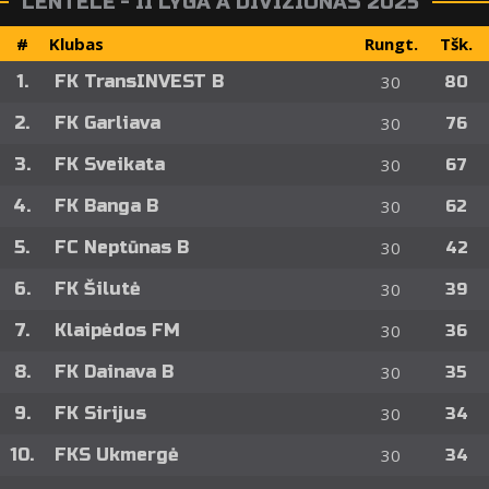
LENTELĖ - II LYGA A DIVIZIONAS 2025
#
Klubas
Rungt.
Tšk.
1.
FK TransINVEST B
30
80
2.
FK Garliava
30
76
3.
FK Sveikata
30
67
4.
FK Banga B
30
62
5.
FC Neptūnas B
30
42
6.
FK Šilutė
30
39
7.
Klaipėdos FM
30
36
8.
FK Dainava B
30
35
9.
FK Sirijus
30
34
10.
FKS Ukmergė
30
34