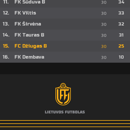
11.
FK Sūduva B
30
34
12.
FK Viltis
30
33
13.
FK Širvėna
30
32
14.
FK Tauras B
30
31
15.
FC Džiugas B
30
25
16.
FK Dembava
30
10