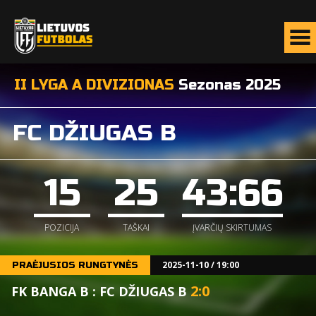
II LYGA A DIVIZIONAS
Sezonas 2025
FC DŽIUGAS B
15
25
43:66
POZICIJA
TAŠKAI
ĮVARČIŲ SKIRTUMAS
2025-11-10 / 19:00
PRAĖJUSIOS RUNGTYNĖS
2
:
0
FK BANGA B : FC DŽIUGAS B