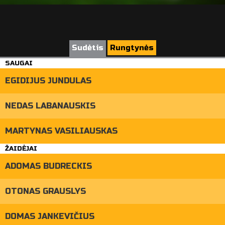
Sudėtis
Rungtynės
SAUGAI
EGIDIJUS JUNDULAS
NEDAS LABANAUSKIS
MARTYNAS VASILIAUSKAS
ŽAIDĖJAI
ADOMAS BUDRECKIS
OTONAS GRAUSLYS
DOMAS JANKEVIČIUS