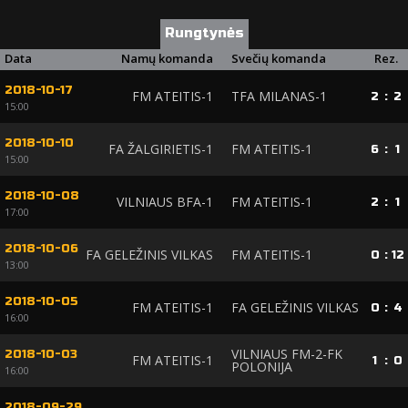
Rungtynės
Data
Namų komanda
Svečių komanda
Rez.
2018-10-17
FM ATEITIS-1
TFA MILANAS-1
2
:
2
15:00
2018-10-10
FA ŽALGIRIETIS-1
FM ATEITIS-1
6
:
1
15:00
2018-10-08
VILNIAUS BFA-1
FM ATEITIS-1
2
:
1
17:00
2018-10-06
FA GELEŽINIS VILKAS
FM ATEITIS-1
0
:
12
13:00
2018-10-05
FM ATEITIS-1
FA GELEŽINIS VILKAS
0
:
4
16:00
VILNIAUS FM-2-FK
2018-10-03
FM ATEITIS-1
1
:
0
POLONIJA
16:00
2018-09-29