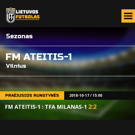
Sezonas
FM ATEITIS-1
Vilnius
2018-10-17 / 15:00
PRAĖJUSIOS RUNGTYNĖS
2
:
2
FM ATEITIS-1 : TFA MILANAS-1