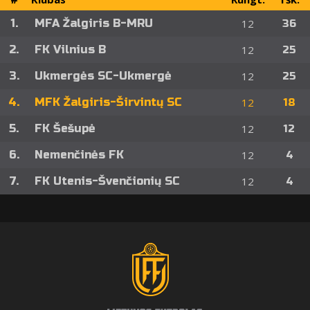
1.
MFA Žalgiris B-MRU
12
36
2.
FK Vilnius B
12
25
3.
Ukmergės SC-Ukmergė
12
25
4.
MFK Žalgiris-Širvintų SC
12
18
5.
FK Šešupė
12
12
6.
Nemenčinės FK
12
4
7.
FK Utenis-Švenčionių SC
12
4