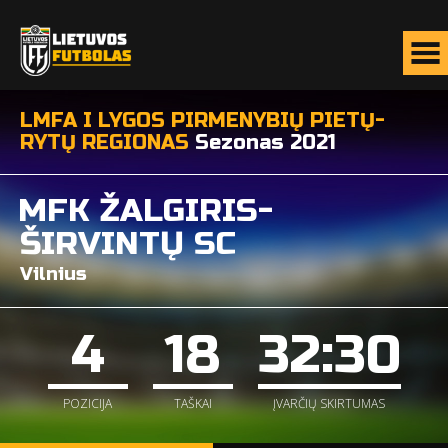
LMFA I LYGOS PIRMENYBIŲ PIETŲ-
RYTŲ REGIONAS
Sezonas 2021
MFK ŽALGIRIS-
ŠIRVINTŲ SC
Vilnius
4
18
32:30
POZICIJA
TAŠKAI
ĮVARČIŲ SKIRTUMAS