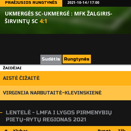
2021-10-14 / 17:00
PRAĖJUSIOS RUNGTYNĖS
UKMERGĖS SC-UKMERGĖ : MFK ŽALGIRIS-
4
:
1
ŠIRVINTŲ SC
Sudėtis
Rungtynės
ŽAIDĖJAI
AISTĖ ČIŽAITĖ
VIRGINIJA NARBUTAITĖ-KLEVINSKIENĖ
LENTELĖ - LMFA I LYGOS PIRMENYBIŲ
PIETŲ-RYTŲ REGIONAS 2021
#
Klubas
Rungt.
Tšk.