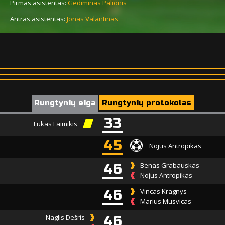
Pirmas asistentas:
Gediminas Palionis
Antras asistentas:
Jonas Valantinas
Rungtynių eiga
Rungtynių protokolas
33
Lukas Laimikis
45
Nojus Antropikas
46
Benas Grabauskas
Nojus Antropikas
46
Vincas Kragnys
Marius Musvicas
Naglis Dešris
46