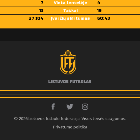
7
Vieta lentelėje
4
13
Taškai
19
27:104
Įvarčių skirtumas
60:43
© 2026 Lietuvos futbolo federacija. Visos teisės saugomos.
Privatumo politika