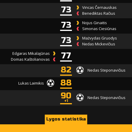
73
Vincas Černauskas
Benediktas Račius
73
Nojus Ginaitis
Simonas Ciesiūnas
73
Mażvydas Gruodys
Nedas Mickevičius
Edgaras Mikalajūnas
77
Domas Kaštolianovas
82
Nedas Steponavičius
88
Lukas Laimikis
90
Nedas Steponavičius
+1
Lygos statistika