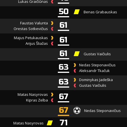
Lukas Graičiūnas
50
Benas Grabauskas
Faustas Valunta
61
Orestas Sotkevičius
Majus Petukauskas
61
Arijus Šliažas
61
Gustas Vaičiulis
63
Nedas Steponavičius
Aleksandr Tkačuk
63
Dominykas Jadeška
Gustas Vaičiulis
Matas Nasyrovas
67
Kipras Zelba
67
Nedas Steponavičius
71
Matas Nasyrovas