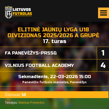
ELITINĖ JAUNIŲ LYGA U18
DIVIZIONAS 2025/2026 A GRUPĖ
17. turas
1
FA PANEVĖŽYS-PRSSG
4
VILNIUS FOOTBALL ACADEMY
Sekmadienis, 22-03-2026 15:00
Panevėžio futbolo maniežas, Panevėžys
Žiūrovai:
50
Teisėjas:
Mantas Pomeckis