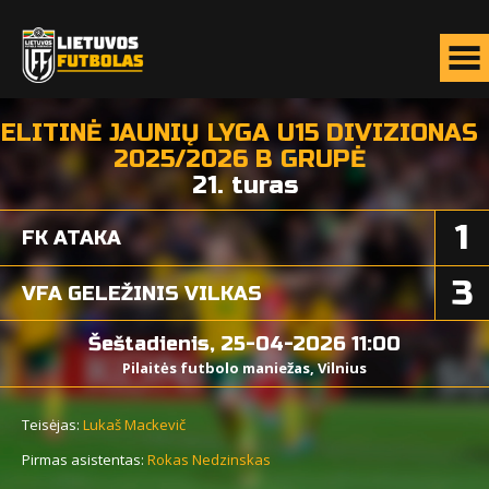
ELITINĖ JAUNIŲ LYGA U15 DIVIZIONAS
2025/2026 B GRUPĖ
21. turas
1
FK ATAKA
3
VFA GELEŽINIS VILKAS
Šeštadienis, 25-04-2026 11:00
Pilaitės futbolo maniežas, Vilnius
Teisėjas:
Lukaš Mackevič
Pirmas asistentas:
Rokas Nedzinskas