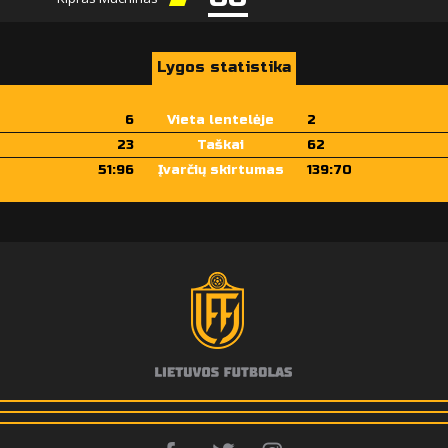
Lygos statistika
6
Vieta lentelėje
2
23
Taškai
62
51:96
Įvarčių skirtumas
139:70