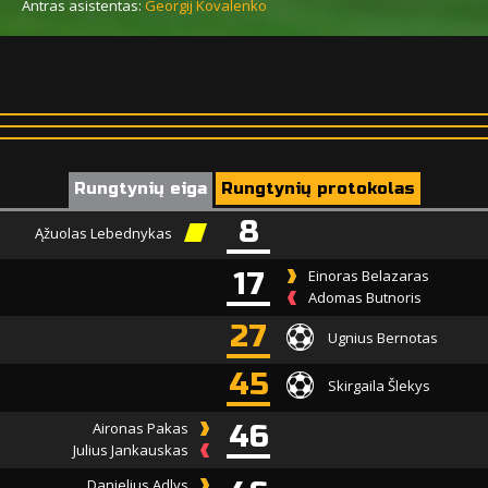
Antras asistentas:
Georgij Kovalenko
Rungtynių eiga
Rungtynių protokolas
8
Ąžuolas Lebednykas
17
Einoras Belazaras
Adomas Butnoris
27
Ugnius Bernotas
45
Skirgaila Šlekys
Aironas Pakas
46
Julius Jankauskas
Danielius Adlys