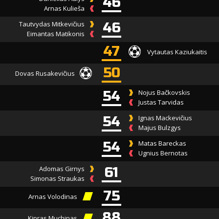
46
Arnas Kulieša
Tautvydas Mitkevičius
46
Eimantas Matikonis
47
Vytautas Kaziukaitis
50
Dovas Rusakevičius
54
Nojus Bačkovskis
Justas Tarvidas
54
Ignas Mackevičius
Majus Bulzgys
54
Matas Bareckas
Ugnius Bernotas
Adomas Girnys
61
Simonas Straukas
75
Arnas Volodinas
88
Kipras Muchinas