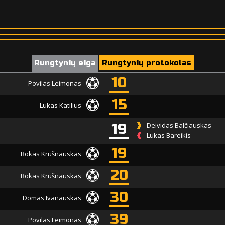
Rungtynių eiga
Rungtynių protokolas
10
Povilas Leimonas
15
Lukas Katilius
19
Deividas Balčiauskas
Lukas Bareikis
19
Rokas Krušnauskas
20
Rokas Krušnauskas
30
Domas Ivanauskas
39
Povilas Leimonas