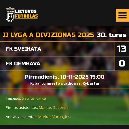
II LYGA A DIVIZIONAS 2025
30. turas
13
FK SVEIKATA
0
FK DEMBAVA
Pirmadienis, 10-11-2025 19:00
Kybartų miesto stadionas, Kybartai
Teisėjas:
Saulius Karka
Pirmas asistentas:
Mantas Sazonas
Antras asistentas:
Markas Varnagiris