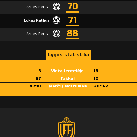
70
Arnas Paura
71
Lukas Katilius
88
Arnas Paura
Lygos statistika
3
Vieta lentelėje
16
67
Taškai
10
97:18
Įvarčių skirtumas
20:142