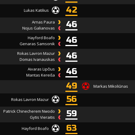
42
Lukas Katilius
Arnas Paura
46
Nojus Galianovas
Hayford Boafo
46
Genaras Samsonik
Rokas Lavron Mazur
46
Domas Ivanauskas
Aivaras Lipčius
46
Mantas Kereiša
49
Markas Mikoliūnas
56
Rokas Lavron Mazur
Patrick Chinecherem Nwodo
59
Gytis Vieraitis
63
Hayford Boafo