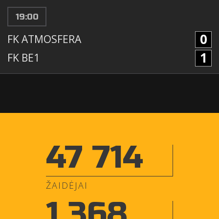
19:00
0
FK ATMOSFERA
1
FK BE1
47 714
ŽAIDĖJAI
1 368