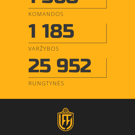
KOMANDOS
1 185
VARŽYBOS
25 952
RUNGTYNĖS