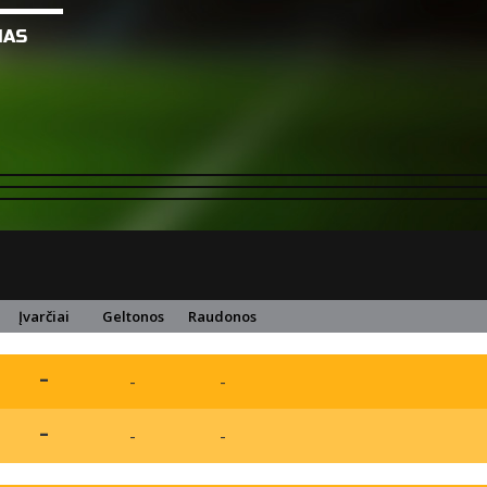
MAS
Įvarčiai
Geltonos
Raudonos
-
-
-
-
-
-