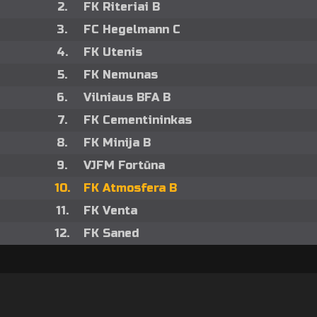
2.
FK Riteriai B
3.
FC Hegelmann C
4.
FK Utenis
5.
FK Nemunas
6.
Vilniaus BFA B
7.
FK Cementininkas
8.
FK Minija B
9.
VJFM Fortūna
10.
FK Atmosfera B
11.
FK Venta
12.
FK Saned