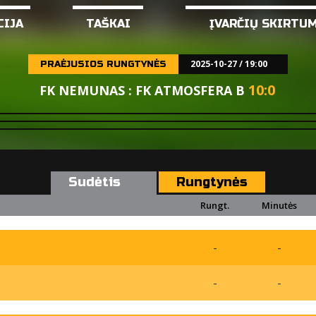
CIJA
TAŠKAI
ĮVARČIŲ SKIRTU
2025-10-27 / 19:00
PRAĖJUSIOS RUNGTYNĖS
10
:
0
FK NEMUNAS : FK ATMOSFERA B
Sudėtis
Rungtynės
Rungt.
Minutės
-
-
-
-