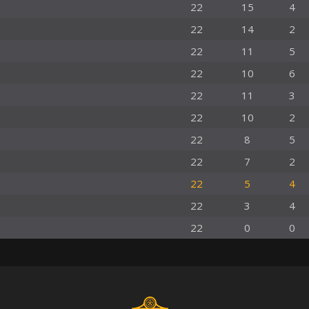
22
15
4
22
14
2
22
11
5
22
10
6
22
11
3
22
10
2
22
8
5
22
7
2
22
5
4
22
3
4
22
0
0