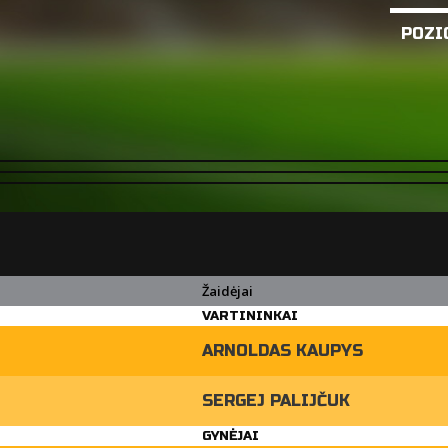
POZI
Žaidėjai
VARTININKAI
ARNOLDAS KAUPYS
SERGEJ PALIJČUK
GYNĖJAI