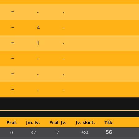
-
-
-
4
-
-
1
-
-
-
-
-
-
-
-
-
-
-
Pral.
Įm. Įv.
Pral. Įv.
Įv. skirt.
Tšk.
0
87
7
+80
56