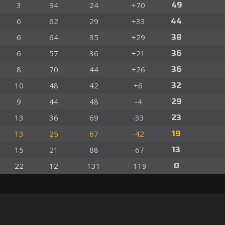
3
94
24
+70
49
6
62
29
+33
44
6
64
35
+29
38
6
57
36
+21
36
8
70
44
+26
36
10
48
42
+6
32
9
44
48
-4
29
13
36
69
-33
23
13
25
67
-42
19
15
21
88
-67
13
22
12
131
-119
0