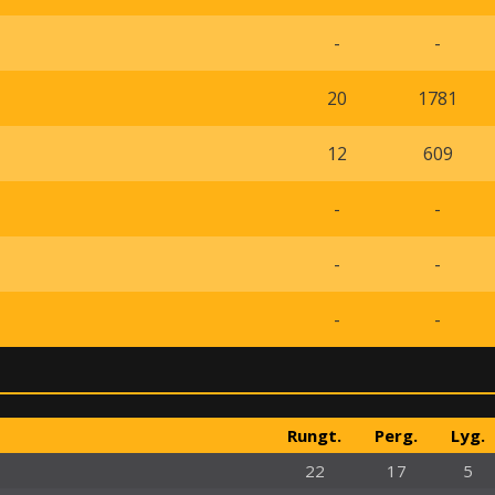
-
-
20
1781
12
609
-
-
-
-
-
-
Rungt.
Perg.
Lyg.
22
17
5