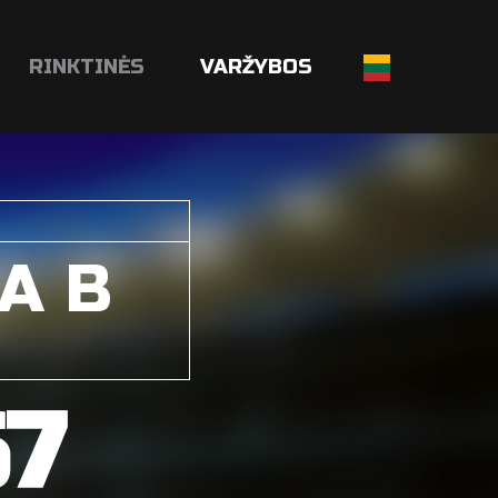
RINKTINĖS
VARŽYBOS
A B
67