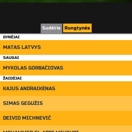
Sudėtis
Rungtynės
GYNĖJAI
MATAS LATVYS
SAUGAI
MYKOLAS GORBAČIOVAS
ŽAIDĖJAI
KAJUS ANDRAIKĖNAS
SIMAS GEGUŽIS
DEIVID MICHNEVIČ