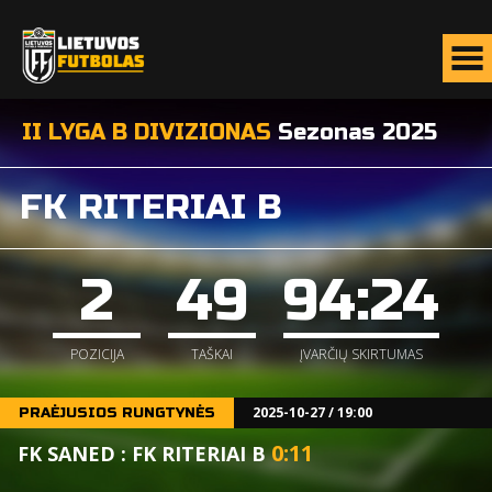
II LYGA B DIVIZIONAS
Sezonas 2025
FK RITERIAI B
2
49
94:24
POZICIJA
TAŠKAI
ĮVARČIŲ SKIRTUMAS
2025-10-27 / 19:00
PRAĖJUSIOS RUNGTYNĖS
0
:
11
FK SANED : FK RITERIAI B