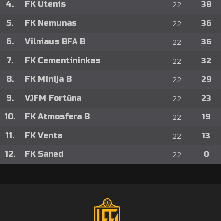
4.
FK Utenis
22
38
5.
FK Nemunas
22
36
6.
Vilniaus BFA B
22
36
7.
FK Cementininkas
22
32
8.
FK Minija B
22
29
9.
VJFM Fortūna
22
23
10.
FK Atmosfera B
22
19
11.
FK Venta
22
13
12.
FK Saned
22
0