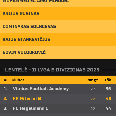
MOHAMMED EL ARBI MIHOUBI
ARIJUS RUSINAS
DOMINYKAS SOLNCEVAS
KAJUS STANKEVIČIUS
EDVIN VOLODKOVIČ
LENTELĖ - II LYGA B DIVIZIONAS 2025
#
Klubas
Rungt.
Tšk.
1.
Vilnius Football Academy
22
56
2.
FK Riteriai B
22
49
3.
FC Hegelmann C
22
44