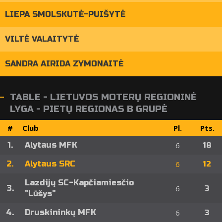
LIEPA SMOLSKUTĖ-PUIŠYTĖ
VILTĖ VALAITYTĖ
SANDRA AIRIDA ZYMONAITĖ
TABLE - LIETUVOS MOTERŲ REGIONINĖ
LYGA - PIETŲ REGIONAS B GRUPĖ
#
Club
Pl.
Pts.
1.
Alytaus MFK
6
18
2.
Alytaus SRC
6
12
Lazdijų SC-Kapčiamiesčio
3.
6
3
"Lūšys"
4.
Druskininkų MFK
6
3