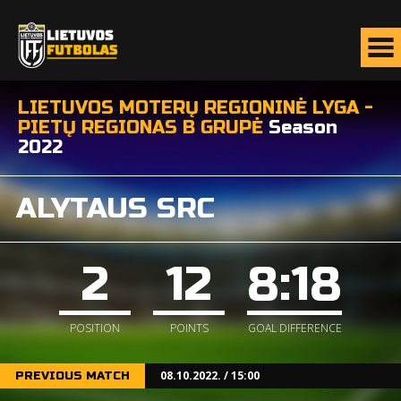
LIETUVOS MOTERŲ REGIONINĖ LYGA -
PIETŲ REGIONAS B GRUPĖ
Season
2022
ALYTAUS SRC
2
12
8:18
POSITION
POINTS
GOAL DIFFERENCE
08.10.2022. / 15:00
PREVIOUS MATCH