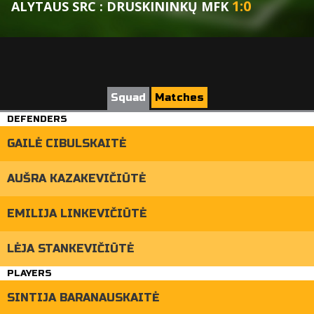
1
:
0
ALYTAUS SRC : DRUSKININKŲ MFK
Squad
Matches
DEFENDERS
GAILĖ CIBULSKAITĖ
AUŠRA KAZAKEVIČIŪTĖ
EMILIJA LINKEVIČIŪTĖ
LĖJA STANKEVIČIŪTĖ
PLAYERS
SINTIJA BARANAUSKAITĖ