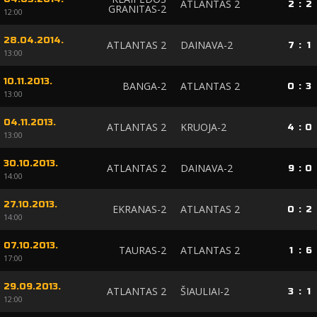
ATLANTAS 2
2
:
2
GRANITAS-2
12:00
28.04.2014.
ATLANTAS 2
DAINAVA-2
7
:
1
13:00
10.11.2013.
BANGA-2
ATLANTAS 2
0
:
3
13:00
04.11.2013.
ATLANTAS 2
KRUOJA-2
4
:
0
13:00
30.10.2013.
ATLANTAS 2
DAINAVA-2
9
:
0
14:00
27.10.2013.
EKRANAS-2
ATLANTAS 2
0
:
2
14:00
07.10.2013.
TAURAS-2
ATLANTAS 2
1
:
6
17:00
29.09.2013.
ATLANTAS 2
ŠIAULIAI-2
3
:
1
12:00