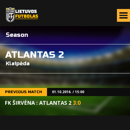
Season
ATLANTAS 2
Klaipėda
01.10.2016. / 15:00
PREVIOUS MATCH
3
:
0
FK ŠIRVĖNA : ATLANTAS 2