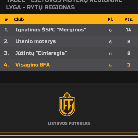
TABLE - LIETUVOS MOTERŲ REGIONINĖ
LYGA - RYTŲ REGIONAS
#
Club
Pl.
Pts.
1.
Ignalinos ŠSPC "Merginos"
6
14
2.
Utenio moterys
6
8
3.
Jūžintų "Elniaragis"
6
8
4.
Visagino BFA
6
3