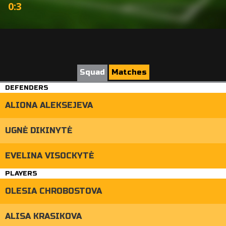
0
:
3
Squad
Matches
DEFENDERS
ALIONA ALEKSEJEVA
UGNĖ DIKINYTĖ
EVELINA VISOCKYTĖ
PLAYERS
OLESIA CHROBOSTOVA
ALISA KRASIKOVA