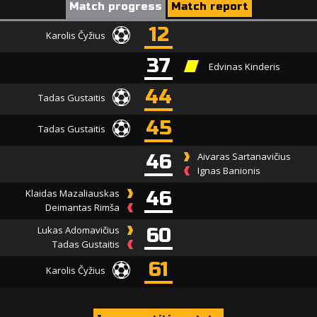
Match progress
Match report
12
Karolis Čyžius
37
Edvinas Kinderis
44
Tadas Gustaitis
45
Tadas Gustaitis
46
Aivaras Sartanavičius
Ignas Banionis
Klaidas Mazaliauskas
46
Deimantas Rimša
Lukas Adomavičius
60
Tadas Gustaitis
61
Karolis Čyžius