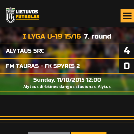
I LYGA U-19 15/16
7. round
4
ALYTAUS SRC
0
FM TAURAS - FK SPYRIS 2
Sunday, 11/10/2015 12:00
Alytaus dirbtinės dangos stadionas, Alytus