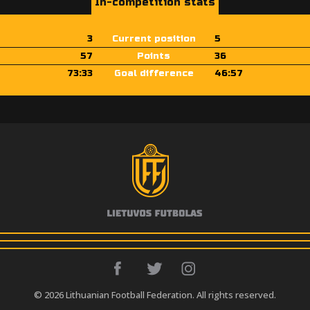
In-competition stats
3
Current position
5
57
Points
36
73:33
Goal difference
46:57
© 2026 Lithuanian Football Federation. All rights reserved.