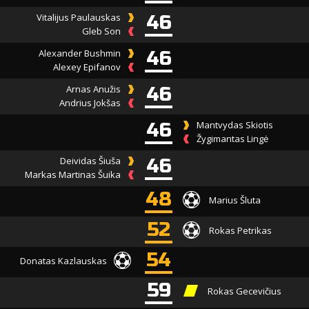
Vitalijus Paulauskas
46
Gleb Son
Alexander Bushmin
46
Alexey Epifanov
Arnas Anužis
46
Andrius Jokšas
46
Mantvydas Skiotis
Žygimantas Lingė
Deividas Šiuša
46
Markas Martinas Šuika
48
Marius Šluta
52
Rokas Petrikas
54
Donatas Kazlauskas
59
Rokas Gecevičius