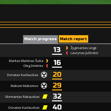
Match progress
Match report
13
Žygimantas Lingė
Laurynas Jučinskis
Markas Martinas Šuika
16
Oleg Dmitriev
20
Donatas Kazlauskas
29
Maksim Maksimov
32
Skirmantas Rakauskas
40
Donatas Kazlauskas