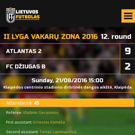
II LYGA VAKARŲ ZONA 2016
12. round
9
ATLANTAS 2
2
FC DŽIUGAS B
Sunday, 21/08/2016 15:00
Klaipėdos centrinio stadiono dirbtinės dangos aikštė, Klaipėda
Attendance:
45
Referee:
Vladimir Gerasimov
First assistant:
Ernestas Kemėža
Second assistant:
Tomas Lavrinavičius