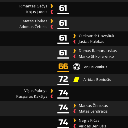
Rimantas Gečys
61
Kajus Juodis
Matas Tilvikas
61
Adomas Čebelis
61
Oleksandr Havryliuk
Justas Kulokas
61
Domas Ramanauskas
Marko Shkoliarenko
66
Arijus Vaitkus
72
Airidas Beniušis
Vėjas Paknys
74
Kasparas Kakštys
74
Markas Žilinskas
Matas Lendraitis
74
Naglis Kičas
Airidas Beniušis