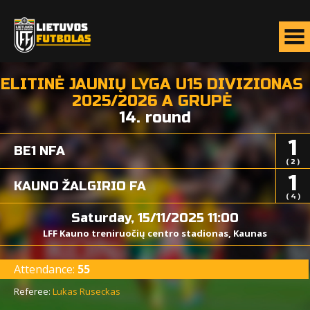
ELITINĖ JAUNIŲ LYGA U15 DIVIZIONAS
2025/2026 A GRUPĖ
14. round
1
BE1 NFA
( 2 )
1
KAUNO ŽALGIRIO FA
( 4 )
Saturday, 15/11/2025 11:00
LFF Kauno treniruočių centro stadionas, Kaunas
Attendance:
55
Referee:
Lukas Ruseckas