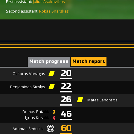
First assistant:
Julius Asakavičius
Second assistant:
Rokas Snarskas
Match progress
Match report
20
Oskaras Vanagas
22
Benjaminas Strolys
26
Matas Lendraitis
Domas Bataitis
46
Ignas Keraitis
60
Adomas Šeduikis