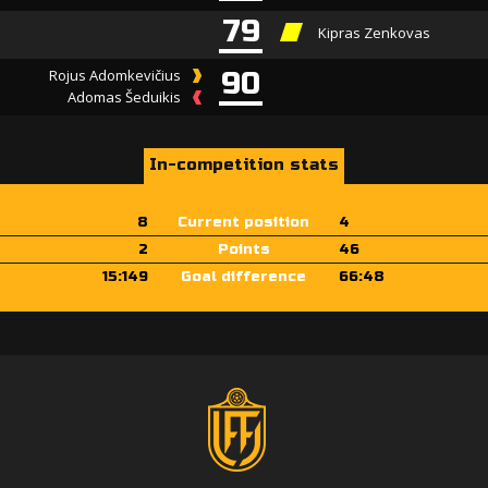
79
Kipras Zenkovas
Rojus Adomkevičius
90
Adomas Šeduikis
In-competition stats
8
Current position
4
2
Points
46
15:149
Goal difference
66:48