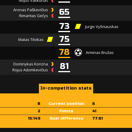
Nojus Vaitkūnas
Aronas Paškevičius
65
Rimantas Gečys
73
Jurgis Vyšniauskas
75
Matas Tilvikas
78
Arminas Bružas
Dominykas Korizna
81
Rojus Adomkevičius
In-competition stats
8
Current position
6
2
Points
41
15:149
Goal difference
77:61