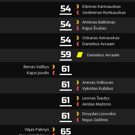
54
Edvinas Karinauskas
Gediminas Runkauskas
54
Arminas Baltrimas
Kajus Švažas
54
Oskaras Astrauskas
Danielius Avraam
59
Danielius Avraam
Benas Vaškys
61
Kajus Juodis
61
Arenas Volkovas
Vykintas Kubilius
61
Leonas Šiaulys
Airidas Mažonis
61
Dovydas Lisovskis
Nojus Gelžinis
Vėjas Paknys
65