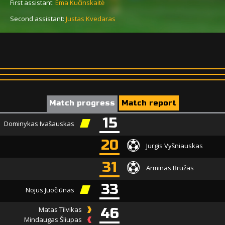
First assistant:
Ema Kučinskaitė
Second assistant:
Justas Kvedaras
Match progress
Match report
15
Dominykas Ivašauskas
20
Jurgis Vyšniauskas
31
Arminas Bružas
33
Nojus Juočiūnas
Matas Tilvikas
46
Mindaugas Šliupas