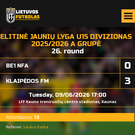
ELITINĖ JAUNIŲ LYGA U15 DIVIZIONAS
2025/2026 A GRUPĖ
26. round
0
BE1 NFA
3
KLAIPĖDOS FM
Tuesday, 09/06/2026 17:00
LFF Kauno treniruočių centro stadionas, Kaunas
Attendance:
18
Referee:
Saulius Karka