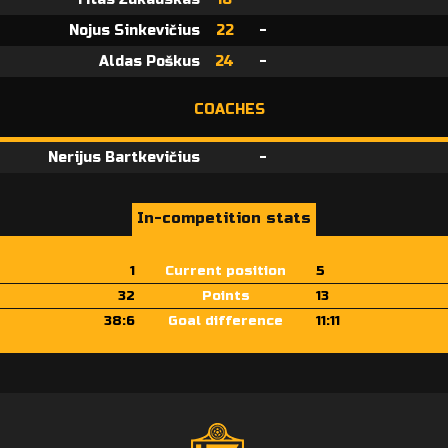
Nojus Sinkevičius
22
-
Aldas Poškus
24
-
COACHES
Nerijus Bartkevičius
-
In-competition stats
1
Current position
5
32
Points
13
38:6
Goal difference
11:11