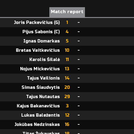
Match report
Joris Packevičius (G)
1
-
Pijus Sabonis (C)
4
-
Ignas Domarkas
5
-
Bretas Vaitkevičius
10
-
Karolis Šilalė
11
-
Nojus Mickevičius
13
-
Tajus Vailionis
14
-
Simas Šiaudvytis
20
-
Tajus Nutautas
29
-
Kajus Bakanavičius
3
-
Lukas Baležentis
12
-
Jokūbas Nedzinskas
16
-
Titas Žukauskas
18
-